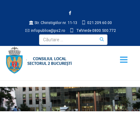
Str. Chiristigiilor nr. 11-13
021.209.60.00
infopublice@ps2.ro
TelVerde 0800.500.772