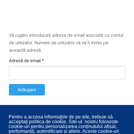
Vă rugăm introduceți adresa de email asociată cu contul
de utilizator. Numele de utilizator vă va fi trimis pe
această adresă.
Adresă de email
*
Adăugare
Pentru a accesa informaţiile de pe site, trebuie să
acceptaţi politica de cookie. Site-ul nostru folosește
cookie-uri pentru personalizarea conținutului afișat,
performanță, autentificare și altele. Aceste cookie-uri