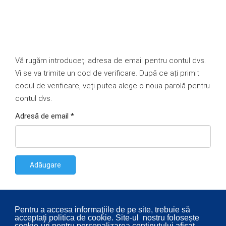
Vă rugăm introduceți adresa de email pentru contul dvs.
Vi se va trimite un cod de verificare. După ce ați primit
codul de verificare, veți putea alege o noua parolă pentru
contul dvs.
Adresă de email
*
Adăugare
Pentru a accesa informaţiile de pe site, trebuie să
acceptaţi politica de cookie. Site-ul nostru folosește
cookie-uri pentru personalizarea conținutului afișat,