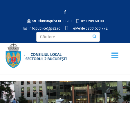
Str. Chiristigiilor nr. 11-13
021.209.60.00
infopublice@ps2.ro
TelVerde 0800.500.772