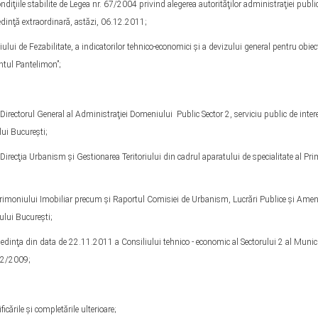
ndiţiile stabilite de Legea nr. 67/2004 privind alegerea autorităţilor administraţiei public
 şedinţă extraordinară, astăzi, 06.12.2011;
lui de Fezabilitate, a indicatorilor tehnico-economici şi a devizului general pentru obiec
ntul Pantelimon”;
ctorul General al Administraţiei Domeniului Public Sector 2, serviciu public de intere
lui Bucureşti;
cţia Urbanism şi Gestionarea Teritoriului din cadrul aparatului de specialitate al Pri
moniului Imobiliar precum şi Raportul Comisiei de Urbanism, Lucrări Publice şi Amen
iului Bucureşti;
dinţa din data de 22.11.2011 a Consiliului tehnico - economic al Sectorului 2 al Munic
082/2009;
ările şi completările ulterioare;