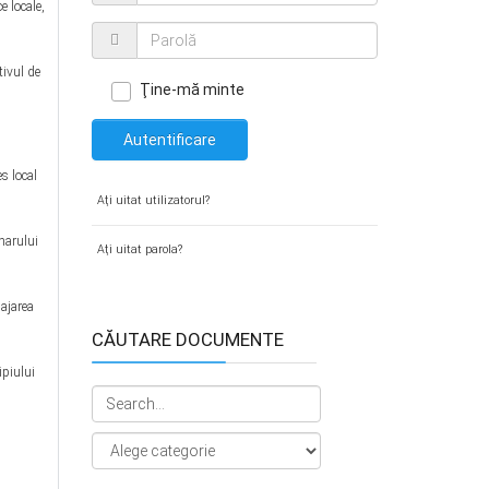
e locale,
tivul de
Ţine-mă minte
Autentificare
s local
Aţi uitat utilizatorul?
marului
Aţi uitat parola?
ajarea
CĂUTARE DOCUMENTE
ipiului