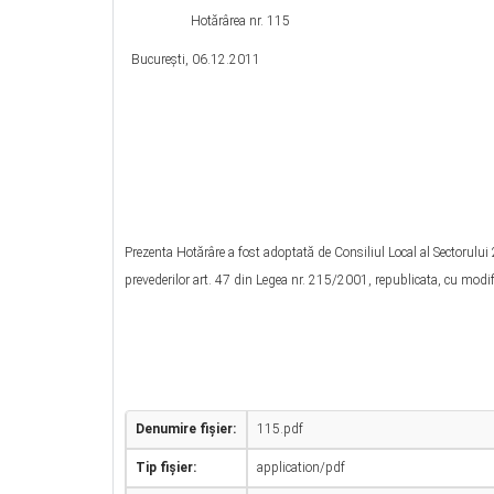
Hotărârea nr. 115
Bucureşti, 06.12.2011
Prezenta Hotărâre a fost adoptată de Consiliul Local al Sectorulu
prevederilor art. 47 din Legea nr. 215/2001, republicata, cu modific
Denumire fișier:
115.pdf
Tip fișier:
application/pdf