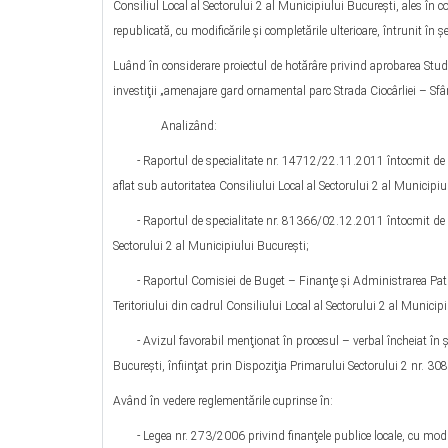
Consiliul Local al Sectorului 2 al Municipiului Bucureşti, ales în co
republicată, cu modificările şi completările ulterioare, întrunit în
Luând în considerare proiectul de hotărâre privind aprobarea Studiu
investiţii „amenajare gard ornamental parc Strada Ciocârliei – Sfâ
Analizând:
- Raportul de specialitate nr. 14712/22.11.2011 întocmit de Dire
aflat sub autoritatea Consiliului Local al Sectorului 2 al Municipiu
- Raportul de specialitate nr. 81366/02.12.2011 întocmit de Dire
Sectorului 2 al Municipiului Bucureşti;
- Raportul Comisiei de Buget – Finanţe şi Administrarea Patri
Teritoriului din cadrul Consiliului Local al Sectorului 2 al Municip
- Avizul favorabil menţionat în procesul – verbal încheiat în şe
Bucureşti, înfiinţat prin Dispoziţia Primarului Sectorului 2 nr. 3
Având în vedere reglementările cuprinse în:
- Legea nr. 273/2006 privind finanţele publice locale, cu modific