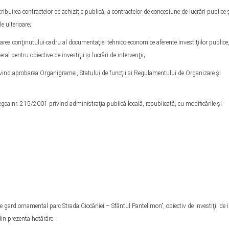
ea contractelor de achiziţie publică, a contractelor de concesiune de lucrări publice ş
e ulterioare;
conţinutului-cadru al documentaţiei tehnico-economice aferente investiţiilor publice
al pentru obiective de investiţii şi lucrări de intervenţii;
ind aprobarea Organigramei, Statului de funcţii şi Regulamentului de Organizare şi
in Legea nr. 215/2001 privind administraţia publică locală, republicată, cu modificările şi
re gard ornamental parc Strada Ciocârliei – Sfântul Pantelimon”, obiectiv de investiţii de 
din prezenta hotărâre.