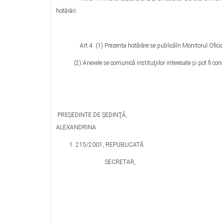
hotărâri.
Art.4 (1) Prezenta hotărâre se publicăîn Monitorul Oficial 
(2) Anexele se comunică instituţiilor interesate şi pot fi consul
PREŞEDINTE DE ŞEDINŢĂ, CONT
ALEXANDRINA ÎN TEMEIUL AR
215/2001, REPUBLICATĂ
SECRETAR,
TOMA 