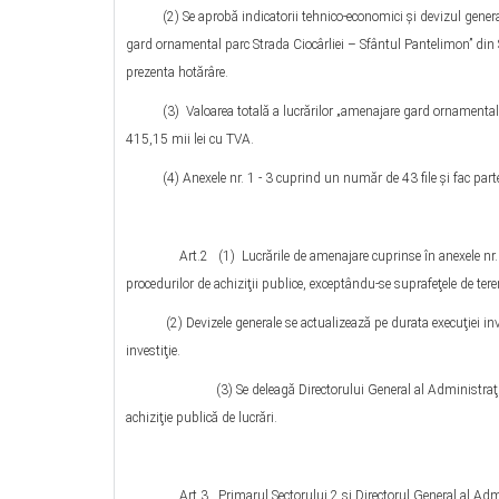
(2) Se aprobă indicatorii tehnico-economici şi devizul general pen
gard ornamental parc Strada Ciocârliei – Sfântul Pantelimon” din S
prezenta hotărâre.
(3) Valoarea totală a lucrărilor „amenajare gard ornamental pa
415,15 mii lei cu TVA.
(4) Anexele nr. 1 - 3 cuprind un număr de 43 file şi fac parte 
Art.2 (1) Lucrările de amenajare cuprinse în anexele nr. 1 - 3 
procedurilor de achiziţii publice, exceptându-se suprafeţele de teren
(2) Devizele generale se actualizează pe durata execuţiei investiţ
investiţie.
(3) Se deleagă Directorului General al Administraţiei Domeni
achiziţie publică de lucrări.
Art.3 Primarul Sectorului 2 şi Directorul General al Administr