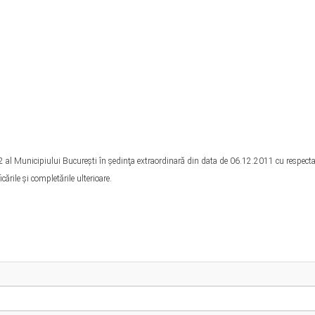
i 2 al Municipiului Bucureşti în şedinţa extraordinară din data de 06.12.2011 cu respect
ările şi completările ulterioare.