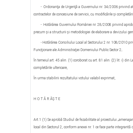
- Ordonanţa de Urgenţă a Guvernului nr. 34/2006 privind atribuir
contractelor de concesiune de servicii, cu modificările şi completăril
- Hotărârea Guvernului României nr. 28/2008 privind aprobarea 
precum şi a structurii şi metodologiei de elaborare a devizului gener
- Hotărârea Consiliului Local al Sectorului 2 nr. 108/2010 priv
Funcţionare ale Administraţiei Domeniului Public Sector 2;
În temeiul art. 45 alin. (1) coroborat cu art. 81 alin. (2) lit. i) d
completările ulterioare,
În urma stabilirii rezultatului votului valabil exprimat,
H O T Ă R ĂŞ T E
Art.1 (1) Se aprobă Studiul de fezabilitate al proiectului „amenaja
local din Sectorul 2, conform anexei nr. 1 ce face parte integrantă 