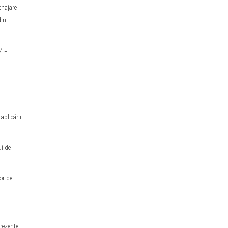
enajare
din
M =
plicării
ui de
or de
rezentei