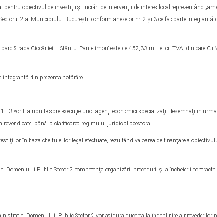
tru obiectivul de investiţii şi lucrări de intervenţii de interes local reprezentând „am
ectorul 2 al Municipiului Bucureşti, conform anexelor nr. 2 şi 3 ce fac parte integrantă 
rc Strada Ciocârliei – Sfântul Pantelimon” este de 452,33 mii lei cu TVA, din care C+
integrantă din prezenta hotărâre.
vor fi atribuite spre execuţie unor agenţi economici specializaţi, desemnaţi în urma a
 revendicate, până la clarificarea regimului juridic al acestora.
iilor în baza cheltuielilor legal efectuate, rezultând valoarea de finanţare a obiectivul
ului Public Sector 2 competenţa organizării procedurii şi a încheierii contractel
aţiei Domeniului Public Sector 2 vor asigura ducerea la îndeplinire a prevederilor p