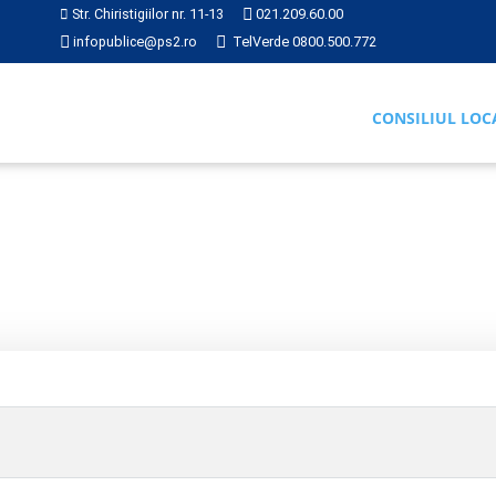
Str. Chiristigiilor nr. 11-13
021.209.60.00
infopublice@ps2.ro
TelVerde 0800.500.772
CONSILIUL LOC
Hotărâre 115 din 2011