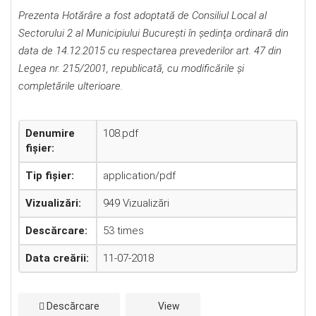
P
rezenta Hotărâre a fost adoptată de Consiliul Local al
Sectorului 2 al Municipiului Bucureşti în şedinţa ordinară din
data de
14.12.
2015 cu respectarea prevederilor art. 47 din
Legea nr. 215/2001, republicată, cu modificările şi
completările ulterioare.
Denumire
108.pdf
fișier:
Tip fișier:
application/pdf
Vizualizări:
949 Vizualizări
Descărcare:
53 times
Data creării:
11-07-2018
Descărcare
View