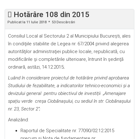
Hotărâre 108 din 2015
Publicat la 11 Iulie 2018
53 Descărcări
Consiliul Local al Sectorului 2 al Municipiului Bucureşti, ales
în condiţiile stabilite de Legea nr. 67/2004 privind alegerea
autorităţilor administraţiei publice locale, republicată, cu
modificările şi completările ulterioare, întrunit în şedinţă
ordinară, astăzi, 14.12.2015;
Luând în considerare proiectul de hotărâre
privind aprobarea
Studiului de fezabilitate, a indicatorilor tehnico-economici şi a
devizului general pentru obiectivul de investiții „Amenajare
spațiu verde creșa Ciobănașului, cu sediul în str. Ciobănașului
nr. 23, Sector 2”
;
Analizând:
Raportul de Specialitate nr. 77090/02.12.2015
precum şi Nota de fundamentare nr.