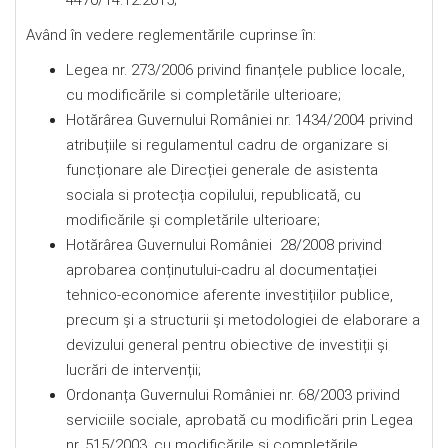
4470/14.12.2015;
Având în vedere reglementările cuprinse în:
Legea nr. 273/2006 privind finanțele publice locale,
cu modificările si completările ulterioare;
Hotărârea Guvernului României nr. 1434/2004 privind
atribuțiile si regulamentul cadru de organizare si
funcționare ale Direcției generale de asistenta
sociala si protecția copilului, republicată, cu
modificările și completările ulterioare;
Hotărârea Guvernului României 28/2008 privind
aprobarea conținutului-cadru al documentației
tehnico-economice aferente investițiilor publice,
precum şi a structurii şi metodologiei de elaborare a
devizului general pentru obiective de investiții şi
lucrări de intervenții;
Ordonanța Guvernului României nr. 68/2003 privind
serviciile sociale, aprobată cu modificări prin Legea
nr. 515/2003, cu modificările şi completările