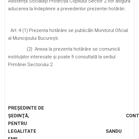
Asistență Socialăşi Protecția Copilului Sector 2 vor asigura
aducerea la îndeplinire a prevederilor prezentei hotărâri.
Art. 4 (1) Prezenta hotărâre se publicăîn Monitorul Oficial
al Municipiului Bucureşti.
(2) Anexa la prezenta hotărâre se comunică
instituţiilor interesate şi poate fi consultată la sediul
Primăriei Sectorului 2.
PREŞEDINTE DE
ŞEDINŢĂ
, CONTRASEMN
PENTRU
LEGALITATE SANDU