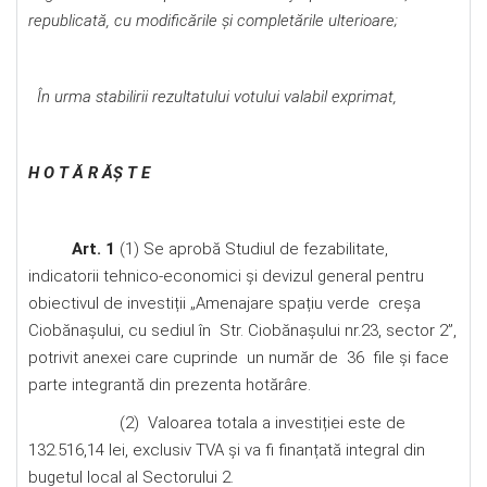
republicată, cu modificările şi completările ulterioare;
În urma stabilirii rezultatului votului valabil exprimat,
H O T Ă R ĂŞ T E
Art. 1
(1) Se aprobă Studiul de fezabilitate,
indicatorii tehnico-economici și devizul general pentru
obiectivul de investiții „Amenajare spațiu verde creșa
Ciobănașului, cu sediul în Str. Ciobănașului nr.23, sector 2”,
potrivit anexei care cuprinde un număr de 36 file şi face
parte integrantă din prezenta hotărâre.
(2) Valoarea totala a investiției este de
132.516,14 lei, exclusiv TVA şi va fi finanțată integral din
bugetul local al Sectorului 2.