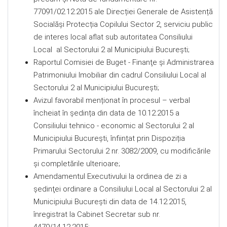
77091/02.12.2015 ale Direcției Generale de Asistență
Socialăşi Protecția Copilului Sector 2, serviciu public
de interes local aflat sub autoritatea Consiliului
Local al Sectorului 2 al Municipiului București;
Raportul Comisiei de Buget - Finanţe şi Administrarea
Patrimoniului Imobiliar din cadrul Consiliului Local al
Sectorului 2 al Municipiului Bucureşti;
Avizul favorabil menționat în procesul – verbal
încheiat în ședința din data de 10.12.2015 a
Consiliului tehnico - economic al Sectorului 2 al
Municipiului București, înființat prin Dispoziția
Primarului Sectorului 2 nr. 3082/2009, cu modificările
și completările ulterioare;
Amendamentul Executivului la ordinea de zi a
şedinţei ordinare a Consiliului Local al Sectorului 2 al
Municipiului Bucureşti din data de 14.12.2015,
înregistrat la Cabinet Secretar sub nr.