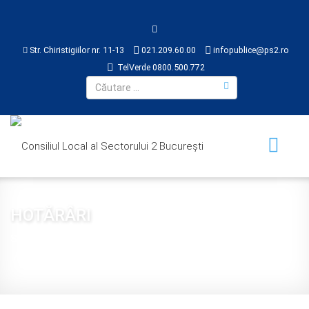
Str. Chiristigiilor nr. 11-13
021.209.60.00
infopublice@ps2.ro
TelVerde 0800.500.772
HOTĂRÂRI
Sunteți aici:
Acasă
CONSILIUL LOCAL
HOTĂRÂRI
2015
Hotărâre 108 din 2015