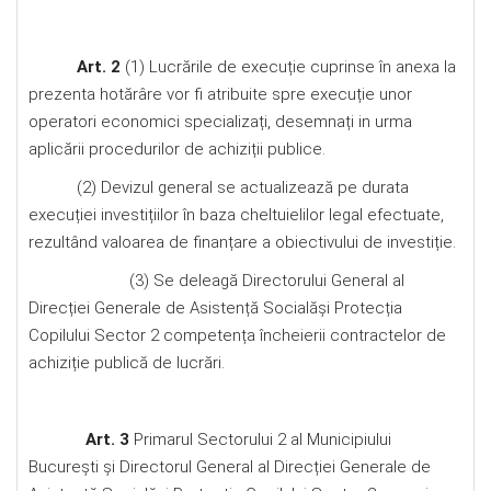
Art. 2
(1) Lucrările de execuție cuprinse în anexa la
prezenta hotărâre vor fi atribuite spre execuție unor
operatori economici specializați, desemnați in urma
aplicării procedurilor de achiziții publice.
(2) Devizul general se actualizează pe durata
execuției investițiilor în baza cheltuielilor legal efectuate,
rezultând valoarea de finanțare a obiectivului de investiție.
(3) Se deleagă Directorului General al
Direcției Generale de Asistență Socialăși Protecția
Copilului Sector 2 competența încheierii contractelor de
achiziție publică de lucrări.
Art. 3
Primarul Sectorului 2 al Municipiului
București şi Directorul General al Direcției Generale de