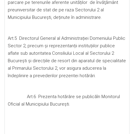
parcare pe terenurile aferente unităților de învăţământ
preuniversitar de stat de pe raza Sectorului 2 al
Municipiului București, deținute în administrare.
Art.5 Directorul General al Administrației Domeniului Public
Sector 2, precum și reprezentanții instituțiilor publice
aflate sub autoritatea Consiliului Local al Sectorului 2
București și direcțiile de resort din aparatul de specialitate
al Primarului Sectorului 2, vor asigura aducerea la
îndeplinire a prevederilor prezentei hotărâri.
Art.6 Prezenta hotărâre se publicăîn Monitorul
Oficial al Municipiului București.