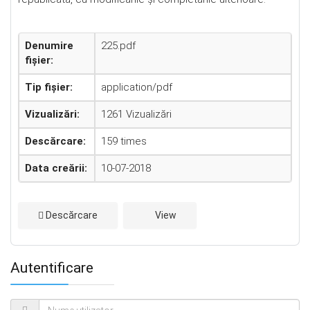
Denumire
225.pdf
fișier:
Tip fișier:
application/pdf
Vizualizări:
1261 Vizualizări
Descărcare:
159 times
Data creării:
10-07-2018
Descărcare
View
Autentificare