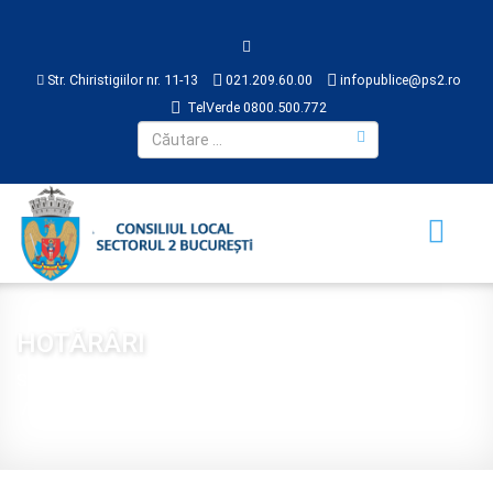
Str. Chiristigiilor nr. 11-13
021.209.60.00
infopublice@ps2.ro
TelVerde 0800.500.772
HOTĂRÂRI
Sunteți aici:
Acasă
CONSILIUL LOCAL
HOTĂRÂRI
2016
Hotărâre 225 din 2016