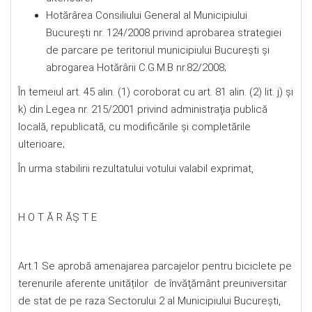
Hotărârea Consiliului General al Municipiului
București nr. 124/2008 privind aprobarea strategiei
de parcare pe teritoriul municipiului Bucureşti şi
abrogarea Hotărârii C.G.M.B nr.82/2008;
În temeiul art. 45 alin. (1) coroborat cu art. 81 alin. (2) lit. j) și
k) din Legea nr. 215/2001 privind administraţia publică
locală, republicată, cu modificările şi completările
ulterioare;
În urma stabilirii rezultatului votului valabil exprimat,
H O T Ă R ĂŞ T E
Art.1 Se aprobă amenajarea parcajelor pentru biciclete pe
terenurile aferente unităților de învăţământ preuniversitar
de stat de pe raza Sectorului 2 al Municipiului București,