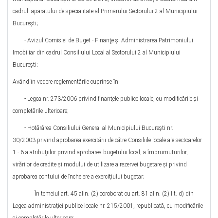
cadrul aparatului de specialitate al Primarului Sectorului 2 al Municipiului
București;
- Avizul Comisiei de Buget - Finanţe şi Administrarea Patrimoniului
Imobiliar din cadrul Consiliului Local al Sectorului 2 al Municipiului
Bucureşti;
Având în vedere reglementările cuprinse în:
- Legea nr. 273/2006 privind finanţele publice locale, cu modificările şi
completările ulterioare;
- Hotărârea Consiliului General al Municipiului Bucureşti nr.
30/2003 privind aprobarea exercitării de către Consiliile locale ale sectoarelor
1 - 6 a atribuţiilor privind aprobarea bugetului local, a împrumuturilor,
virărilor de credite şi modului de utilizare a rezervei bugetare şi privind
aprobarea contului de încheiere a exercițiului bugetar;
În temeiul art. 45 alin. (2) coroborat cu art. 81 alin. (2) lit. d) din
Legea administrației publice locale nr. 215/2001, republicată, cu modificările