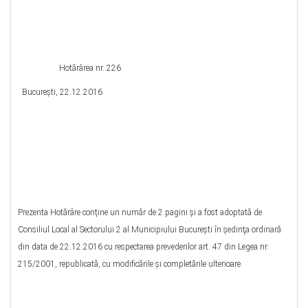
Hotărârea nr. 226
Bucureşti, 22.12.2016
Prezenta Hotărâre conține un număr de 2 pagini și a fost adoptată de
Consiliul Local al Sectorului 2 al Municipiului Bucureşti în şedinţa ordinară
din data de 22.12.2016 cu respectarea prevederilor art. 47 din Legea nr.
215/2001, republicată, cu modificările şi completările ulterioare.