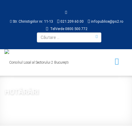
Str. Chiristigiilor nr. 11-13
021.209.60.00
infopublice@ps2.ro
TelVerde 0800.500.772
HOTĂRÂRI
Sunteți aici:
Acasă
CONSILIUL LOCAL
HOTĂRÂRI
2016
Hotărâre 226 din 2016