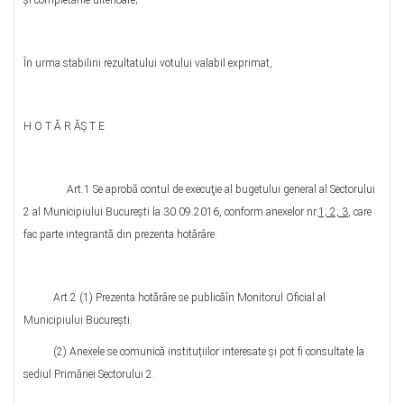
şi completările ulterioare;
În urma stabilirii rezultatului votului valabil exprimat,
H O T Ă R ĂŞ T E
Art.1 Se aprobă contul de execuţie al bugetului general al Sectorului
2 al Municipiului București la 30.09.2016, conform anexelor nr.
1; 2; 3
, care
fac parte integrantă din prezenta hotărâre.
Art.2 (1) Prezenta hotărâre se publicăîn Monitorul Oficial al
Municipiului București.
(2) Anexele se comunică instituțiilor interesate şi pot fi consultate la
sediul Primăriei Sectorului 2.