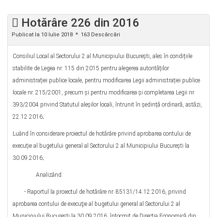
Hotărâre 226 din 2016
Publicat la 10 Iulie 2018
163 Descărcări
Consiliul Local al Sectorului 2 al Municipiului București, ales în condițiile
stabilite de Legea nr. 115 din 2015 pentru alegerea autorităților
administrației publice locale, pentru modificarea Legii administrației publice
locale nr. 215/2001, precum şi pentru modificarea şi completarea Legii nr.
393/2004 privind Statutul aleșilor locali, întrunit în ședință ordinară, astăzi,
22.12.2016;
Luând în considerare proiectul de hotărâre privind aprobarea contului de
execuție al bugetului general al Sectorului 2 al Municipiului București la
30.09.2016;
Analizând:
- Raportul la proiectul de hotărâre nr. 85131/14.12.2016, privind
aprobarea contului de execuţie al bugetului general al Sectorului 2 al
Municipiului București la 30.09.2016, întocmit de Direcția Economică din