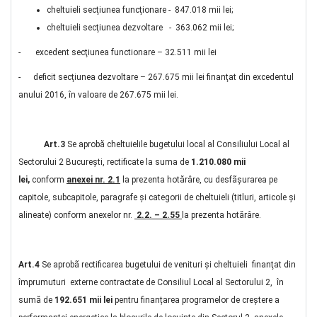
cheltuieli secţiunea funcţionare - 847.018 mii lei;
cheltuieli secţiunea dezvoltare - 363.062 mii lei;
- excedent secţiunea functionare – 32.511 mii lei
- deficit secţiunea dezvoltare – 267.675 mii lei finanţat din excedentul
anului 2016, în valoare de 267.675 mii lei.
Art.3
Se aprobă cheltuielile bugetului local al Consiliului Local al
Sectorului 2 Bucureşti, rectificate la suma de
1.210.080
mii
lei,
conform
anexei nr. 2.1
la prezenta hotărâre, cu desfãşurarea pe
capitole, subcapitole, paragrafe şi categorii de cheltuieli (titluri, articole şi
alineate) conform anexelor nr.
2.2. – 2.55
la prezenta hotărâre.
Art.4
Se aprobã rectificarea bugetului de venituri și cheltuieli finanţat din
împrumuturi externe contractate de Consiliul Local al Sectorului 2, în
sumă de
192.651 mii lei
pentru finanțarea programelor de creştere a