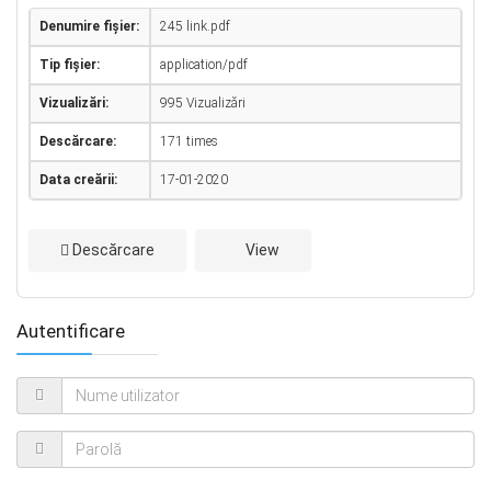
Denumire fișier:
245 link.pdf
Tip fișier:
application/pdf
Vizualizări:
995 Vizualizări
Descărcare:
171 times
Data creării:
17-01-2020
Descărcare
View
Autentificare