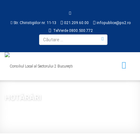
Str. Chiristigiilor nr. 11-13
021.209.60.00
infopublice@ps2.ro
TelVerde 0800.500.772
HOTĂRÂRI
Sunteți aici:
Acasă
CONSILIUL LOCAL
HOTĂRÂRI
2017
Hotărâre 245 din 2017