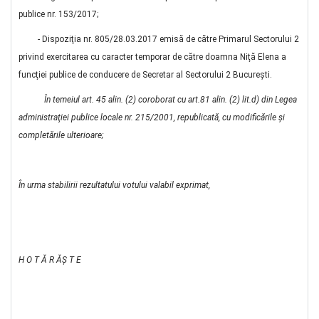
publice nr. 153/2017;
- Dispoziţia nr. 805/28.03.2017 emisă de către Primarul Sectorului 2
privind exercitarea cu caracter temporar de către doamna Niţă Elena a
funcţiei publice de conducere de Secretar al Sectorului 2 Bucureşti.
În temeiul art. 45 alin. (2) coroborat cu art.81 alin.
(2) lit.d) din Legea
administraţiei publice locale nr. 215/2001, republicată,
cu modificările şi
completările ulterioare;
În urma stabilirii rezultatului votului valabil exprimat,
H O T Ă R ĂŞ T E