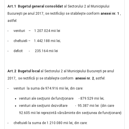
Art.1
Bugetul general
consolidat
al Sectorului 2 al Municipiului
Bucureşti pe anul 2017, se rectificăşi se stabileşte conform
anexei nr. 1
,
astfel:
- venituri – 1.207.024 mii lei
- cheltuieli – 1.442.188 mii lei;
- deficit - 235.164 mii lei
Art.2 Bugetul local
al Sectorului 2 al Municipiului Bucureşti pe anul
2017, se rectifică şi se stabileşte conform
anexei nr. 2
, astfel:
- venituri la suma de 974.916 mii lei, din care:
venituri ale secţiunii de funcţionare - 879.529 mii lei;
venituri ale secţiunii dezvoltare - 95.387 mii lei (din care
92.605 mii lei reprezintă vărsăminte din secţiunea de funcţionare)
- cheltuieli la suma de 1.210.080 mii lei, din care: