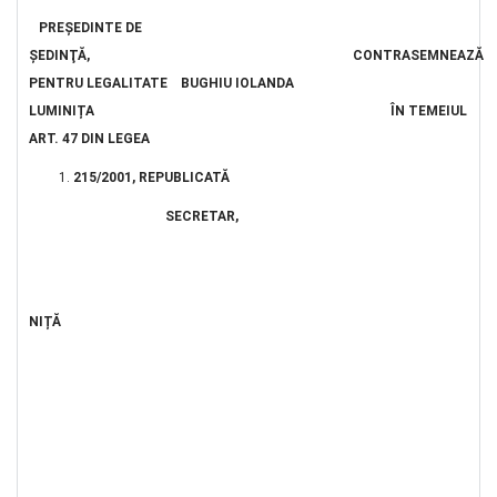
PREŞEDINTE DE
ŞEDINŢĂ
, CONTRASEMNEAZĂ
PENTRU LEGALITATE BUGHIU IOLANDA
LUMINIȚA ÎN TEMEIUL
ART. 47 DIN LEGEA
215/2001, REPUBLICATĂ
SECRETAR
,
EL
NIȚĂ