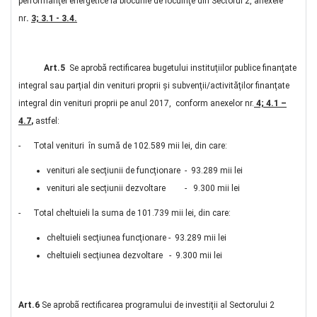
performanţei energetice la blocurile de locuinţe din Sectorul 2, anexele
nr
.
3; 3.1 - 3.4.
Art.5
Se aprobă rectificarea bugetului instituţiilor publice finanţate
integral sau parţial din venituri proprii şi subvenţii/activităţilor finanţate
integral din venituri proprii pe anul 2017, conform anexelor nr.
4; 4.1 –
4.7
,
astfel:
- Total venituri în sumă de 102.589 mii lei, din care:
venituri ale secţiunii de funcţionare - 93.289 mii lei
venituri ale secţiunii dezvoltare - 9.300 mii lei
- Total cheltuieli la suma de 101.739 mii lei, din care:
cheltuieli secţiunea funcţionare - 93.289 mii lei
cheltuieli secţiunea dezvoltare - 9.300 mii lei
Art.6
Se aprobã rectificarea programului de investiţii al Sectorului 2