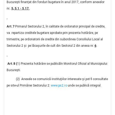
Bucureşti finanţat din fonduri bugetare în anul 2017, conform anexelor
nr
.
5, 5.1 - 5.17.
Art.7
Primarul Sectorului 2, în calitate de ordonator principal de credite,
va repartiza creditele bugetare aprobate prin prezenta hotărâre, pe
trimestre, pe ordonatorii de credite din subordinea Consiliului Local al
Sectorului 2 şi pe lăcaşurile de cult din Sectorul 2 din anexa nr.
6
.
Art.8 (
1) Prezenta hotărâre se publicăîn Monitorul Oficial al Municipiului
Bucureşti.
(2) Anexele se comunică instituţiilor interesate şi pot fi consultate
pe site-ul Primăriei Sectorului 2:
www.ps2.ro
unde se publică integral.