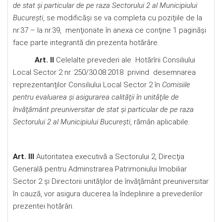
de stat şi particular de pe raza Sectorului 2 al Municipiului
Bucureşti
, se modificăşi se va completa cu poziţiile de la
nr.37 – la nr.39, menţionate în anexa ce conţine 1 paginăşi
face parte integrantă din prezenta hotărâre.
Art. II
Celelalte prevederi ale Hotărîrii Consiliului
Local Sector 2 nr. 250/30.08.2018 privind desemnarea
reprezentanţilor Consiliului Local Sector 2 în
Comisiile
pentru evaluarea şi asigurarea calităţii în unităţile de
învăţământ preuniversitar de stat şi particular de pe raza
Sectorului 2 al Municipiului Bucureşti
, rămân aplicabile.
Art. III
Autoritatea executivă a Sectorului 2, Direcţia
Generală pentru Adminstrarea Patrimoniului Imobiliar
Sector 2 şi Directorii unităţilor de învăţământ preuniversitar
în cauză, vor asigura ducerea la îndeplinire a prevederilor
prezentei hotărâri.