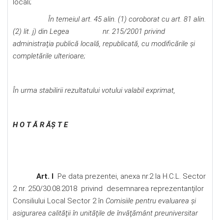
locali;
În temeiul art. 45 alin. (1) coroborat cu art. 81 alin.
(2) lit. j) din Legea nr. 215/2001 privind
administraţia publică locală, republicată, cu modificările şi
completările ulterioare;
În urma stabilirii rezultatului votului valabil exprimat,
H O T Ă R ĂŞ T E
Art. I
Pe data prezentei, anexa nr.2 la H.C.L. Sector
2 nr. 250/30.08.2018 privind desemnarea reprezentanţilor
Consiliului Local Sector 2 în
Comisiile pentru evaluarea şi
asigurarea calităţii în unităţile de învăţământ preuniversitar