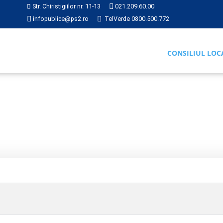
Str. Chiristigiilor nr. 11-13
021.209.60.00
infopublice@ps2.ro
TelVerde 0800.500.772
CONSILIUL LOC
Hotărâre 391 din 2018