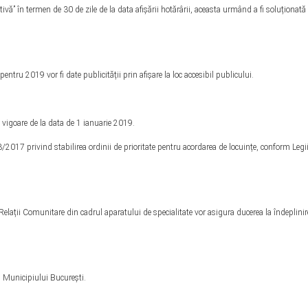
tivă” în termen de 30 de zile de la data afișării hotărârii, aceasta urmând a fi soluționată
pentru 2019 vor fi date publicității prin afișare la loc accesibil publicului.
n vigoare de la data de 1 ianuarie 2019.
/2017 privind stabilirea ordinii de prioritate pentru acordarea de locuințe, conform Legii
.
Relații Comunitare din cadrul aparatului de specialitate vor asigura ducerea la îndeplinir
 al Municipiului București.