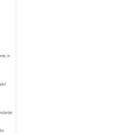
nțe, în
abil
instanței
din