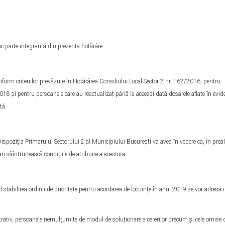
c parte integrantă din prezenta hotărâre.
orm criteriilor prevăzute în Hotărârea Consiliului Local Sector 2 nr. 162/2016, pentru
 și pentru persoanele care au reactualizat până la aceeași dată dosarele aflate în evide
tă.
Dispoziția Primarului Sectorului 2 al Municipiului București va avea în vedere ca, în preal
iari săîntrunească condițiile de atribuire a acestora.
nd stabilirea ordinii de prioritate pentru acordarea de locuințe în anul 2019 se vor adresa 
iv, persoanele nemulțumite de modul de soluționare a cererilor precum și cele omise 