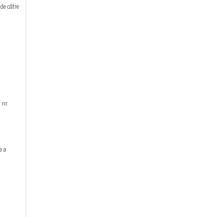
 de către
 nr.
e a