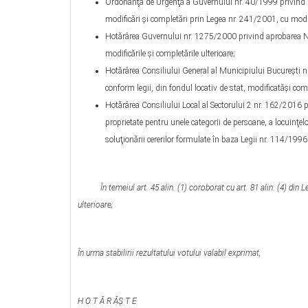
Ordonanţa de Urgenţă a Guvernului nr. 40/1999 privind prote
modificări şi completări prin Legea nr. 241/2001, cu modifi
Hotărârea Guvernului nr. 1275/2000 privind aprobarea Nor
modificările şi completările ulterioare;
Hotărârea Consiliului General al Municipiului Bucureşti nr
conform legii, din fondul locativ de stat, modificatăşi c
Hotărârea Consiliului Local al Sectorului 2 nr. 162/2016 priv
proprietate pentru unele categorii de persoane, a locuinţelor
soluţionării cererilor formulate în baza Legii nr. 114/1996
În temeiul art. 45 alin. (1) coroborat cu art. 81 alin. (4) di
ulterioare;
În urma stabilirii rezultatului votului valabil exprimat,
H O T Ă R ĂŞ T E