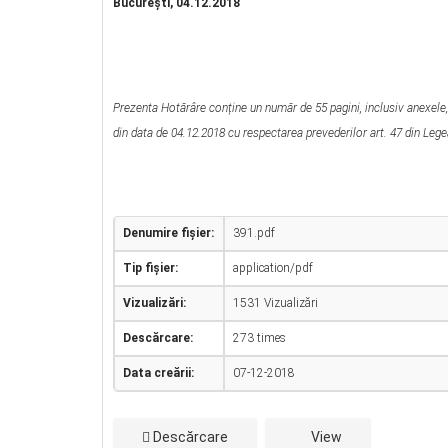
Bucureşti, 04.12.2018
Prezenta Hotărâre conține un număr de 55 pagini, inclusiv anexele, 
din data de 04.12.2018 cu respectarea prevederilor art. 47 din Legea
Denumire fișier:
391.pdf
Tip fișier:
application/pdf
Vizualizări:
1531 Vizualizări
Descărcare:
273 times
Data creării:
07-12-2018
Descărcare
View