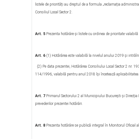
listele de priorități au dreptul de a formula „reclamația administra
Consiliul Local Sector 2.
Art. 5
Prezenta hotărâre şi listele cu ordinea de prioritate valabilă 
Art. 6
(1) Hotărârea este valabilă la nivelul anului 2019 și intrăî
(2) Pe data prezentei, Hotărârea Consiliului Local Sector 2 nr. 193
114/1996, valabilă pentru anul 2018 își încetează aplicabilitatea
Art. 7
Primarul Sectorului 2 al Municipiului București și Direcția 
prevederilor prezentei hotărâri.
Art. 8
Prezenta hotărâre se publică integral în Monitorul Oficial