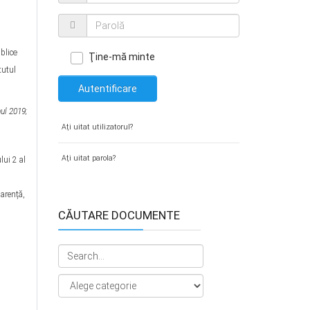
ublice
Ţine-mă minte
tutul
Autentificare
ul 2019;
Aţi uitat utilizatorul?
Aţi uitat parola?
lui 2 al
parență,
CĂUTARE DOCUMENTE