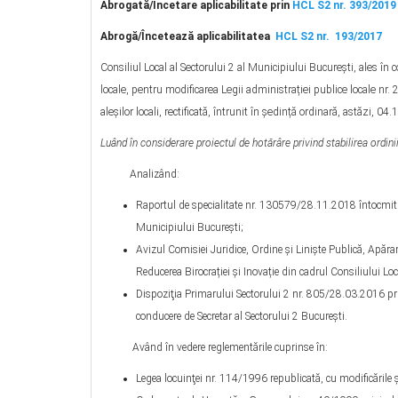
Abrogată/Încetare aplicabilitate prin
HCL S2 nr. 393/2019
Abrog
ă
/Încetează aplicabilitatea
HCL S2 nr. 193/2017
Consiliul Local al Sectorului 2 al Municipiului București, ales în 
locale, pentru modificarea Legii administrației publice locale n
aleșilor locali, rectificată, întrunit în ședință ordinară, astăzi, 04
Luând în considerare proiectul de hotărâre privind stabilirea ordini
Analizând:
Raportul de specialitate nr. 130579/28.11.2018 întocmit de
Municipiului București;
Avizul Comisiei Juridice, Ordine şi Linişte Publică, Apăra
Reducerea Birocrației și Inovație din cadrul Consiliului Loc
Dispoziţia Primarului Sectorului 2 nr. 805/28.03.2016 pri
conducere de Secretar al Sectorului 2 Bucureşti.
Având în vedere reglementările cuprinse în:
Legea locuinţei nr. 114/1996 republicată, cu modificările ş