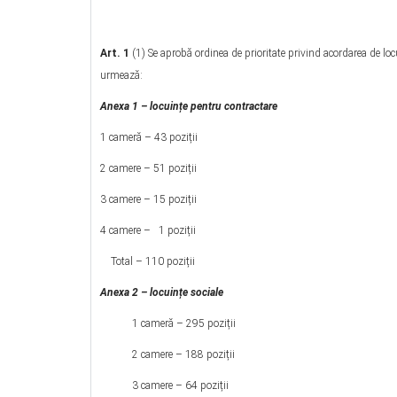
Art. 1
(1) Se aprobă ordinea de prioritate privind acordarea de l
urmează:
Anexa 1 – locuințe pentru contractare
1 cameră – 43 poziții
2 camere – 51 poziții
3 camere – 15 poziții
4 camere – 1 poziții
Total – 110 poziții
Anexa 2 – locuințe sociale
1 cameră – 295 poziții
2 camere – 188 poziții
3 camere – 64 poziții