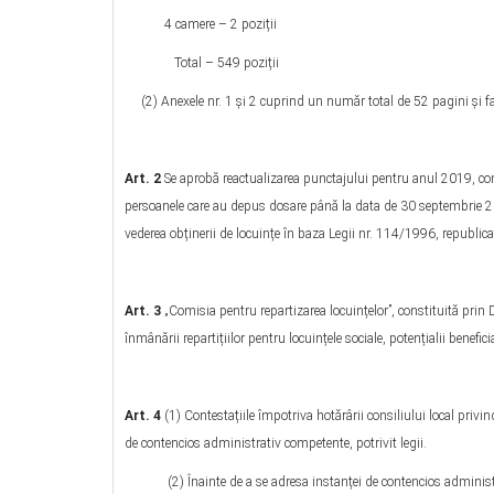
4 camere – 2 poziții
Total – 549 poziții
(2) Anexele nr. 1 şi 2 cuprind un număr total de 52 pagini și fa
Art. 2
Se aprobă reactualizarea punctajului pentru anul 2019, conf
persoanele care au depus dosare până la data de 30 septembrie 2018
vederea obținerii de locuințe în baza Legii nr. 114/1996, republica
Art. 3
„Comisia pentru repartizarea locuințelor”, constituită prin 
înmânării repartițiilor pentru locuințele sociale, potențialii benefic
Art. 4
(1) Contestațiile împotriva hotărârii consiliului local privi
de contencios administrativ competente, potrivit legii.
(2) Înainte de a se adresa instanței de contencios administrat