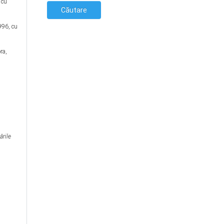
 cu
996, cu
ra,
ările