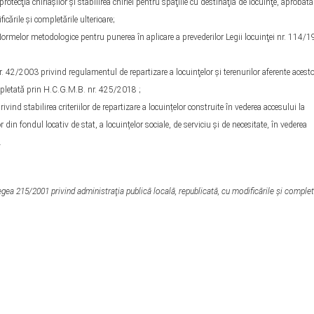
cţia chiriaşilor şi stabilirea chiriei pentru spaţiile cu destinaţia de locuinţe, aprobată
cările şi completările ulterioare;
melor metodologice pentru punerea în aplicare a prevederilor Legii locuinţei nr. 114/1
. 42/2003 privind regulamentul de repartizare a locuinţelor şi terenurilor aferente acesto
ompletată prin H.C.G.M.B. nr. 425/2018 ;
ind stabilirea criteriilor de repartizare a locuințelor construite în vederea accesului la
 din fondul locativ de stat, a locuințelor sociale, de serviciu şi de necesitate, în vederea
.
n Legea 215/2001 privind administraţia publică locală, republicată, cu modificările şi complet