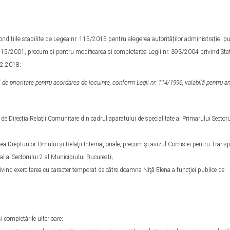
condițiile stabilite de Legea nr. 115/2015 pentru alegerea autorităților administrației p
r. 215/2001, precum şi pentru modificarea şi completarea Legii nr. 393/2004 privind Sta
.12.2018;
i de prioritate pentru acordarea de locuinţe, conform Legii nr. 114/1996, valabilă pentru an
 Direcția Relaţii Comunitare din cadrul aparatului de specialitate al Primarului Sectoru
rea Drepturilor Omului şi Relaţii Internaţionale, precum şi avizul Comisiei pentru Trans
al al Sectorului 2 al Municipiului Bucureşti;
vind exercitarea cu caracter temporat de către doamna Niţă Elena a funcţiei publice de
i completările ulterioare;