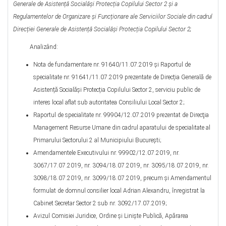
Generale de Asistență Socialăși Protecția Copilului Sector 2 și a
Regulamentelor de Organizare și Funcționare ale Serviciilor Sociale din cadrul
Direcției Generale de Asistență Socialăși Protecția Copilului Sector 2;
Analizând:
Nota de fundamentare nr. 91640/11.07.2019 şi Raportul de
specialitate nr. 91641/11.07.2019 prezentate de Direcția Generală de
Asistență Socialăși Protecția Copilului Sector 2, serviciu public de
interes local aflat sub autoritatea Consiliului Local Sector 2;
Raportul de specialitate nr. 99904/12.07.2019 prezentat de Direcţia
Management Resurse Umane din cadrul aparatului de specialitate al
Primarului Sectorului 2 al Municipiului Bucureşti;
Amendamentele Executivului nr. 99902/12.07.2019, nr.
3067/17.07.2019, nr. 3094/18.07.2019, nr. 3095/18.07.2019, nr.
3098/18.07.2019, nr. 3099/18.07.2019, precum şi Amendamentul
formulat de domnul consilier local Adrian Alexandru, înregistrat la
Cabinet Secretar Sector 2 sub nr. 3092/17.07.2019;
Avizul Comisiei Juridice, Ordine şi Linişte Publică, Apărarea