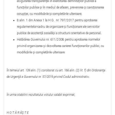
asigurarea transparenței în exercitarea demnităților publice a
funcțiilor publice și în mediul de afaceri, prevenirea și sancționarea
corupției, cu modificările și completările ulterioare;
8 alin. 1 din Anexa 1 la H.G.. nr. 797/2017 pentru aprobarea
regulamentelor-cadru de organizare și funcționare ale serviciilor
publice de asistență socialăși a structurii orientative de personal;
Hotărârea Guvernului nr. 611/2008 pentru aprobarea normelor
privind organizarea și dezvoltarea carierei funcționarilor publici, cu
modificările şi completările ulterioare.
În temeiul
art. 139 alin. (1)
coroborat
cu art. 166 alin. (2) lit. f)
din Ordonanţa
de Urgenţă a Guvernului nr. 57/2019 privind Codul administrativ;
În urma stabilirii rezultatului votului valabil exprimat,
H O T Ă R ĂŞ T E