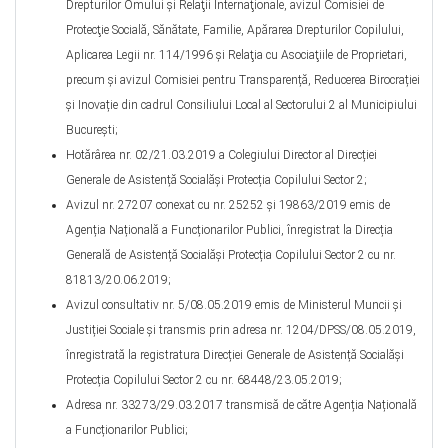
Drepturilor Omului şi Relaţii Internaţionale, avizul Comisiei de
Protecţie Socială, Sănătate, Familie, Apărarea Drepturilor Copilului,
Aplicarea Legii nr. 114/1996 şi Relaţia cu Asociaţiile de Proprietari,
precum şi avizul Comisiei pentru Transparență, Reducerea Birocrației
și Inovație din cadrul Consiliului Local al Sectorului 2 al Municipiului
Bucureşti;
Hotărârea nr. 02/21.03.2019 a Colegiului Director al Direcției
Generale de Asistență Socialăși Protecția Copilului Sector 2;
Avizul nr. 27207 conexat cu nr. 25252 și 19863/2019 emis de
Agenția Națională a Funcționarilor Publici, înregistrat la Direcția
Generală de Asistență Socialăși Protecția Copilului Sector 2 cu nr.
81813/20.06.2019;
Avizul consultativ nr. 5/08.05.2019 emis de Ministerul Muncii și
Justiției Sociale şi transmis prin adresa nr. 1204/DPSS/08.05.2019,
înregistrată la registratura Direcției Generale de Asistență Socialăși
Protecția Copilului Sector 2 cu nr. 68448/23.05.2019;
Adresa nr. 33273/29.03.2017 transmisă de către Agenția Națională
a Funcționarilor Publici;