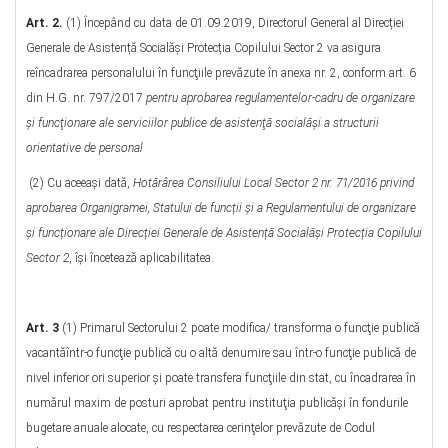
Art. 2.
(1) Începând cu data de 01.09.2019, Directorul General al Direcției
Generale de Asistență Socialăși Protecția Copilului Sector 2 va asigura
reîncadrarea personalului în funcţiile prevăzute în anexa nr. 2, conform art. 6
din H.G. nr. 797/2017
pentru aprobarea regulamentelor-cadru de organizare
şi funcţionare ale serviciilor publice de asistenţă socialăşi a structurii
orientative de personal
(2) Cu aceeași dată,
Hotărârea Consiliului Local Sector 2 nr. 71/2016 privind
aprobarea Organigramei, Statului de funcții și a Regulamentului de organizare
și funcționare ale Direcției Generale de Asistență Socialăși Protecția Copilului
Sector 2
, îşi încetează aplicabilitatea.
Art. 3
(1) Primarul Sectorului 2 poate modifica/ transforma o funcţie publică
vacantăîntr-o funcţie publică cu o altă denumire sau într-o funcţie publică de
nivel inferior ori superior şi poate transfera funcţiile din stat, cu încadrarea în
numărul maxim de posturi aprobat pentru instituţia publicăşi în fondurile
bugetare anuale alocate, cu respectarea cerinţelor prevăzute de Codul