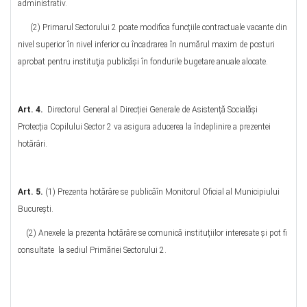
administrativ.
(2) Primarul Sectorului 2 poate modifica funcțiile contractuale vacante din
nivel superior în nivel inferior cu încadrarea în numărul maxim de posturi
aprobat pentru instituţia publicăşi în fondurile bugetare anuale alocate.
Art. 4.
Directorul General al Direcției Generale de Asistență Socialăși
Protecția Copilului Sector 2 va asigura aducerea la îndeplinire a prezentei
hotărâri.
Art. 5.
(1) Prezenta hotărâre se publicăîn Monitorul Oficial al Municipiului
București.
(2) Anexele la prezenta hotărâre se comunică instituțiilor interesate şi pot fi
consultate la sediul Primăriei Sectorului 2.