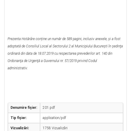
Prezenta Hotărâre conține un număr de 589 pagini, inclusiv anexele, și a fost
adoptată de Consiliul Local al Sectorului 2 al Municipiului Bucureşti în şedinţa
ordinară din data de 18.07.2019 cu respectarea prevederilor art. 140 din
Ordonanţa de Urgenţă a Guvernului nr. 57/2019 privind Codul
administrativ.
Denumire fișier:
201.pdf
Tip fișier:
application/pdf
Vizualizări:
1758 Vizualizări