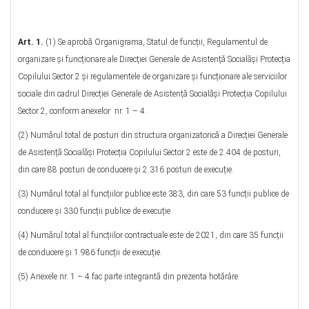
Art. 1.
(1) Se aprobă Organigrama, Statul de funcții, Regulamentul de
organizare și funcționare ale Direcției Generale de Asistență Socialăși Protecția
Copilului Sector 2 și regulamentele de organizare și funcționare ale serviciilor
sociale din cadrul Direcției Generale de Asistență Socialăși Protecția Copilului
Sector 2, conform anexelor nr. 1 – 4.
(2) Numărul total de posturi din structura organizatorică a Direcției Generale
de Asistență Socialăși Protecția Copilului Sector 2 este de 2.404 de posturi,
din care 88 posturi de conducere și 2.316 posturi de execuție.
(3) Numărul total al funcțiilor publice este 383, din care 53 funcții publice de
conducere și 330 funcții publice de execuție.
(4) Numărul total al funcțiilor contractuale este de 2021, din care 35 funcții
de conducere și 1.986 funcții de execuție.
(5) Anexele nr. 1 – 4 fac parte integrantă din prezenta hotărâre.