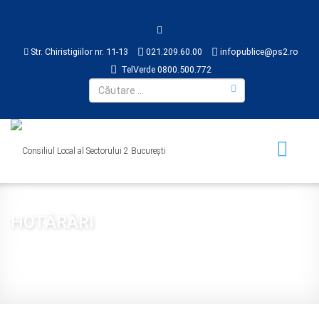
Str. Chiristigiilor nr. 11-13
021.209.60.00
infopublice@ps2.ro
TelVerde 0800.500.772
HOTĂRÂRI
Sunteți aici:
Acasă
CONSILIUL LOCAL
HOTĂRÂRI
2019
Hotărârea nr. 201 din 2019