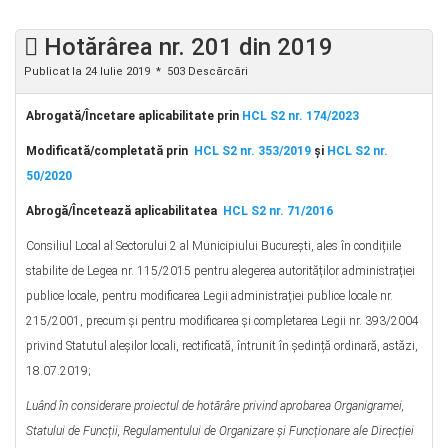
Hotărârea nr. 201 din 2019
Publicat la 24 Iulie 2019
503 Descărcări
Abrogată/Încetare aplicabilitate prin
HCL S2 nr. 174/2023
Modificată/completată prin
HCL S2 nr. 353/2019
şi
HCL S2 nr.
50/2020
Abrog
ă
/Încetează aplicabilitatea
HCL S2 nr. 71/2016
Consiliul Local al Sectorului 2 al Municipiului București, ales în condițiile
stabilite de Legea nr. 115/2015 pentru alegerea autorităților administrației
publice locale, pentru modificarea Legii administrației publice locale nr.
215/2001, precum şi pentru modificarea şi completarea Legii nr. 393/2004
privind Statutul aleșilor locali, rectificată, întrunit în ședință ordinară, astăzi,
18.07.2019;
Luând în considerare proiectul de hotărâre privind aprobarea Organigramei,
Statului de Funcții, Regulamentului de Organizare și Funcționare ale Direcției