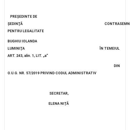
PREŞEDINTE DE
ŞEDINŢĂ
CONTRASEMN
PENTRU LEGALITATE
BUGHIU IOLANDA
LUMINIŢA ÎN TEMEIUL
ART. 243, alin. 1, LIT. „a”
DIN
O.U.G. NR. 57/2019 PRIVIND CODUL ADMINISTRATIV
SECRETAR,
ELENA NIȚĂ