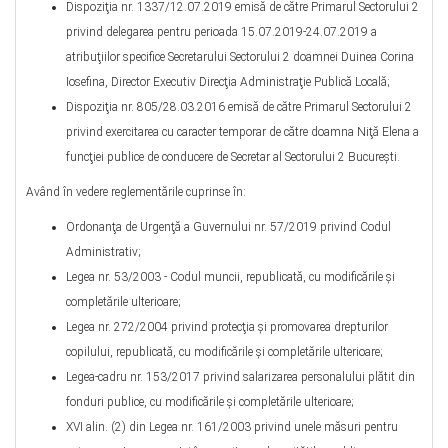
Dispoziţia nr. 1337/12.07.2019 emisă de către Primarul Sectorului 2
privind delegarea pentru perioada 15.07.2019-24.07.2019 a
atribuţiilor specifice Secretarului Sectorului 2 doamnei Duinea Corina
Iosefina, Director Executiv Direcţia Administraţie Publică Locală;
Dispoziţia nr. 805/28.03.2016 emisă de către Primarul Sectorului 2
privind exercitarea cu caracter temporar de către doamna Niţă Elena a
funcţiei publice de conducere de Secretar al Sectorului 2 Bucureşti.
Având în vedere reglementările cuprinse în:
Ordonanţa de Urgenţă a Guvernului nr. 57/2019 privind Codul
Administrativ;
Legea nr. 53/2003 - Codul muncii, republicată, cu modificările și
completările ulterioare;
Legea nr. 272/2004 privind protecţia şi promovarea drepturilor
copilului, republicată, cu modificările și completările ulterioare;
Legea-cadru nr. 153/2017 privind salarizarea personalului plătit din
fonduri publice, cu modificările și completările ulterioare;
XVI alin. (2) din Legea nr. 161/2003 privind unele măsuri pentru