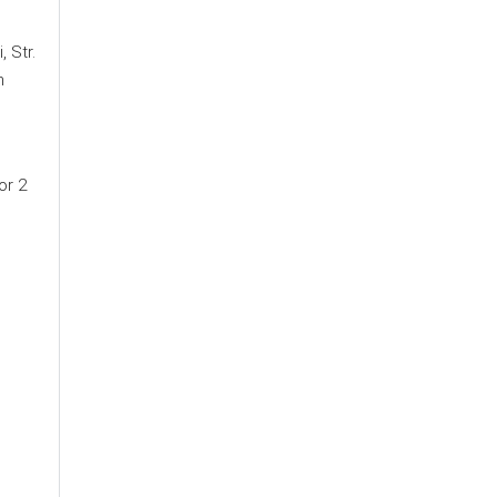
 Str.
n
or 2