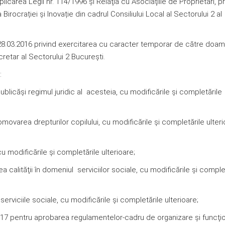
plicarea Legii nr. 114/1996 şi Relaţia cu Asociaţiile de Proprietari,
rocrației și Inovație din cadrul Consiliului Local al Sectorului 2 al
8.03.2016 privind exercitarea cu caracter temporar de către doa
retar al Sectorului 2 Bucureşti.
:
ăşi regimul juridic al acesteia, cu modificările și completările
rea drepturilor copilului, cu modificările şi completările ulteri
odificările şi completările ulterioare;
ţii în domeniul serviciilor sociale, cu modificările şi complet
iile sociale, cu modificările şi completările ulterioare;
pentru aprobarea regulamentelor-cadru de organizare şi funcţi