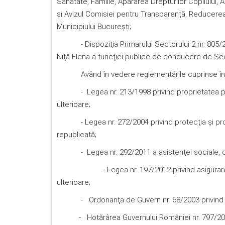
Sănătate, Familie, Apărarea Drepturilor Copilului, A
şi Avizul Comisiei pentru Transparență, Reducerea Bi
Municipiului București;
- Dispoziţia Primarului Sectorului 2 nr. 805/2
Niţă Elena a funcţiei publice de conducere de Sec
Având în vedere reglementările cuprinse în
- Legea nr. 213/1998 privind proprietatea public
ulterioare;
- Legea nr. 272/2004 privind protecţia şi promova
republicată;
- Legea nr. 292/2011 a asistenţei sociale, cu m
- Legea nr. 197/2012 privind asigurarea calită
ulterioare;
- Ordonanţa de Guvern nr. 68/2003 privind servic
- Hotărârea Guvernului României nr. 797/2017 