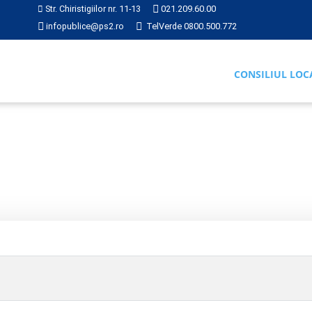
Str. Chiristigiilor nr. 11-13
021.209.60.00
infopublice@ps2.ro
TelVerde 0800.500.772
CONSILIUL LOC
RI
2019
Hotărârea nr. 275 din 2019