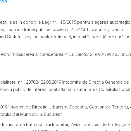
2019
eşti, ales în condițiile Legii nr. 115/2015 pentru alegerea autoritățilo
egii administrației publice locale nr. 215/2001, precum și pentru
 Statutul aleșilor locali, rectificată, întrunit în şedinţă ordinară, as
pentru modificarea şi completarea H.C.L. Sector 2 nr.90/1999 cu privire
tate nr. 120702/ 22.08.2019 întocmite de Direcţia Generală de
rviciu public de interes local aflat sub autoritatea Consiliului Local 
 întocmit de Direcţia Urbanism, Cadastru, Gestionare-Teritoriu, 
orului 2 al Municipiului Bucureşti,
istrarea Patrimoniului Imobiliar, Avizul comisiei de Protecţie So