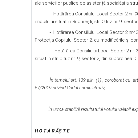
ale serviciilor publice de asistenţă socialăşi a str
- Hotărârea Consiliului Local Sector 2 nr. 90/19
imobilului situat în Bucureşti, str. Oituz nr. 9, sect
- Hotărârea Consiliului Local Sector 2 nr.43/200
Protecţia Copilului Sector 2, cu modificările şi com
- Hotărârea Consiliului Local Sector 2 nr. 32/20
situat în str. Oituz nr. 9, sector 2, din subordinea
În temeiul art. 139 alin. (1) , coroborat cu art. 166 a
57/2019 privind Codul administrativ
;
În urma stabilirii rezultatului votului valabil ex
H O T Ă R ĂŞ T E