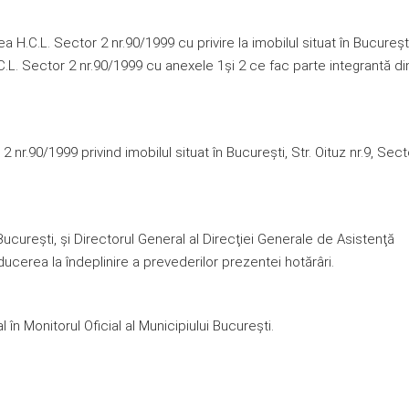
.C.L. Sector 2 nr.90/1999 cu privire la imobilul situat în Bucureşti,
 H.C.L. Sector 2 nr.90/1999 cu anexele 1şi 2 ce fac parte integrantă di
 nr.90/1999 privind imobilul situat în Bucureşti, Str. Oituz nr.9, Sect
Bucureşti, şi Directorul General al Direcţiei Generale de Asistenţă
ducerea la îndeplinire a prevederilor prezentei hotărâri.
în Monitorul Oficial al Municipiului Bucureşti.