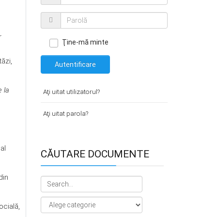
r
Ţine-mă minte
tăzi,
Autentificare
 la
Aţi uitat utilizatorul?
Aţi uitat parola?
al
CĂUTARE DOCUMENTE
din
cială,