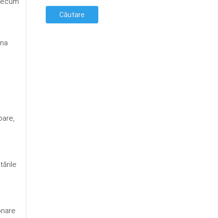
 precum
mna
oare,
ările
onare