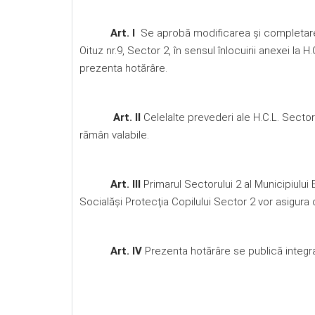
Art. I
Se aprobă modificarea şi completarea H
Oituz nr.9, Sector 2, în sensul înlocuirii anexei la
prezenta hotărâre.
Art. II
Celelalte prevederi ale H.C.L. Sector 2
rămân valabile.
Art. III
Primarul Sectorului 2 al Municipiului 
Socialăşi Protecţia Copilului Sector 2 vor asigura 
Art. IV
Prezenta hotărâre se publică integral 