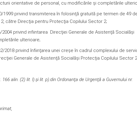
ucturii orientative de personal, cu modificările şi completările ulteri
99 privind transmiterea în folosinţă gratuită pe termen de 49 de
or 2, către Direcţia pentru Protecţia Copilului Sector 2;
4 privind infiintarea Direcţiei Generale de Asistenţă Socialăşi
pletările ulterioare;
18 privind înfiinţarea unei creșe în cadrul complexului de servic
 Direcţiei Generale de Asistenţă Socialăşi Protecţia Copilului Sector 2
lin. (2) lit. l).şi lit. p).
din Ordonanţa de Urgenţă a Guvernului nr.
primat,