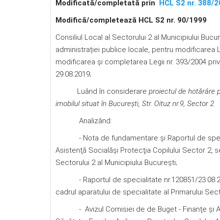
Modificată/completată prin
HCL S2 nr. 388/
Modifică/completează HCL S2 nr. 90/1999
Consiliul Local al Sectorului 2 al Municipiului Bucur
administrației publice locale, pentru modificarea L
modificarea şi completarea Legii nr. 393/2004 privind
29.08.2019;
Luând în considerare
proiectul de hotărâre
imobilul situat în Bucureşti, Str. Oituz nr.9, Sector 2
Analizând:
- Nota de fundamentare şi Raportul de speciali
Asistenţă Socialăşi Protecţia Copilului Sector 2, se
Sectorului 2 al Municipiului București;
- Raportul de specialitate nr.120851/23.08.2019
cadrul aparatului de specialitate al Primarului Sect
- Avizul Comisiei de de Buget - Finanţe şi Admin