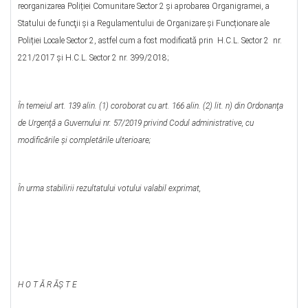
reorganizarea Poliției Comunitare Sector 2 și aprobarea Organigramei, a
Statului de funcţii și a Regulamentului de Organizare și Funcționare ale
Poliției Locale Sector 2, astfel cum a fost modificată prin H.C.L. Sector 2 nr.
221/2017 şi H.C.L. Sector 2 nr. 399/2018;
În temeiul art. 139 alin. (1) coroborat cu art. 166 alin. (2) lit. n) din Ordonanţa
de Urgenţă a Guvernului nr. 57/2019 privind Codul administrative, cu
modificările şi completările ulterioare;
În urma stabilirii rezultatului votului valabil exprimat,
H O T Ă R ĂŞ T E