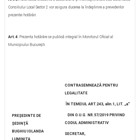
Consiliului Local Sector 2 vor asigura ducerea la îndeplinire a prevederilor
prezentei hotărâri.
Art.4
. Prezenta hotărâre se publică integral în Monitorul Oficial al
Municipiului Bucureşti.
CONTRASEMNEAZĂ PENTRU
LEGALITATE
ÎN TEMEIUL ART.
243, alin.1, LIT. „a”
DIN O.U.G. NR.57/2019 PRIVIND
PREŞEDINTE DE
CODUL ADMINISTRATIV
ŞEDINŢĂ
BUGHIU IOLANDA
SECRETAR,
LUMINIŢA