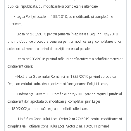
publică, republicată, cu modificările şi completările ulterioare;
- Legea Poliţiei Locale nr. 155/2010, cu modificările şi completările
ulterioare;
- Legea nr. 255/2013 pentru punerea în aplicare a Legii nr. 135/2010
privind Codul de procedură penalăşi pentru modificarea şi completarea unor
acte normative care cuprind dispoziţii procesual penale;
- Legea nr.203/2018 privind măsuri de eficientizare a achitării amenzilor
contravenţionale;
- Hotărârea Guvernului României nr. 1332/2010 privind aprobarea
Regulamentului-cadru de organizare şi funcţionare a Poliţiei Locale;
- Ordonanţa Guvernului României nr. 2/2001 privind regimul juridic al
contravenţiilor, aprobată cu modificări şi completări prin Legea
nr.180/2002,cu modificările şi completările ulterioare;
- Hotărârea Consiliului Local Sector 2 nr.27/2019 pentru modificarea şi
completarea Hotărârii Consiliului Local Sector 2 nr. 10/2011 privind