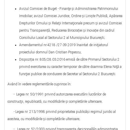
Avizul Comisiei de Buget - Finanţe şi Administrarea Patrimoniului
Imobiliar, avizul Comisiei Juridice, Ordine şi Linişte Publică, Apărarea
Drepturilor Omului şi Relaţii Internaţionale precum şi avizul Comisiei
pentru Transparență, Reducerea Birocrației și Inovație din cadrul
Consiliului Local al Sectorului 2 al Municipiului Bucureşti;
Amendamentul nr.4218 /27.09.2019 înaintat de iniţiatorul
proiectului domnul Dan Cristian Popescu;
Dispoziția nr. 805/28.03.2016 emisă de către Primarul Sectorului 2
privind exercitarea cu caracter temporar de către doamna Elena Niţă a
funcţiei publice de conducere de Secretar al Sectorului 2 Bucureşti.
Având în vedere reglementările cuprinse în:
- Legea nr. 50/1991 privind autorizarea executării lucrărilor de
construcţii, republicată, cu modificările şi completările ulterioare;
- Legea nr. 213/1998 privind proprietatea publicăşi regimul juridic al
acesteia, cu modificările şi completările ulterioare;
- Legea nr. 52/2003 privind transparenţa decizionalăîn administraţia