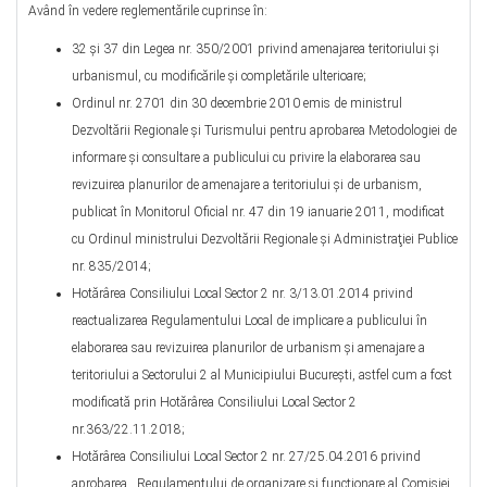
Având în vedere reglementările cuprinse în:
32 și 37 din Legea nr. 350/2001 privind amenajarea teritoriului şi
urbanismul, cu modificările și completările ulterioare;
Ordinul nr. 2701 din 30 decembrie 2010 emis de ministrul
Dezvoltării Regionale şi Turismului pentru aprobarea Metodologiei de
informare şi consultare a publicului cu privire la elaborarea sau
revizuirea planurilor de amenajare a teritoriului şi de urbanism,
publicat în Monitorul Oficial nr. 47 din 19 ianuarie 2011, modificat
cu Ordinul ministrului Dezvoltării Regionale şi Administraţiei Publice
nr. 835/2014;
Hotărârea Consiliului Local Sector 2 nr. 3/13.01.2014 privind
reactualizarea Regulamentului Local de implicare a publicului în
elaborarea sau revizuirea planurilor de urbanism şi amenajare a
teritoriului a Sectorului 2 al Municipiului Bucureşti, astfel cum a fost
modificată prin Hotărârea Consiliului Local Sector 2
nr.363/22.11.2018;
Hotărârea Consiliului Local Sector 2 nr. 27/25.04.2016 privind
aprobarea ,,Regulamentului de organizare şi funcţionare al Comisiei