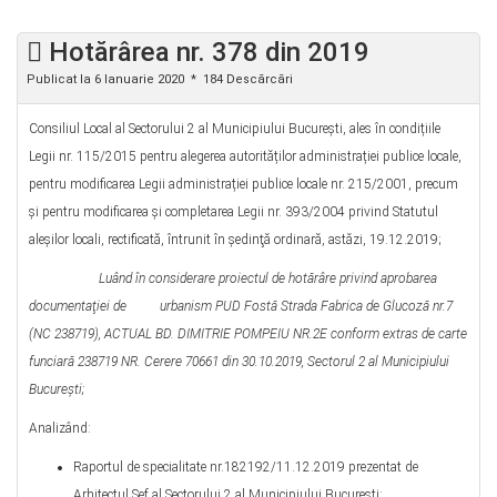
Hotărârea nr. 378 din 2019
Publicat la 6 Ianuarie 2020
184 Descărcări
Consiliul Local al Sectorului 2 al Municipiului Bucureşti, ales în condițiile
Legii nr. 115/2015 pentru alegerea autorităților administrației publice locale,
pentru modificarea Legii administrației publice locale nr. 215/2001, precum
și pentru modificarea şi completarea Legii nr. 393/2004 privind Statutul
aleșilor locali, rectificată, întrunit în şedinţă ordinară, astăzi, 19.12.2019;
Luând în considerare proiectul de hotărâre privind aprobarea
documentaţiei de urbanism PUD
Fostă Strada Fabrica de Glucoză nr.7
(NC 238719), ACTUAL BD. DIMITRIE POMPEIU NR.2E conform extras de carte
funciară 238719 NR. Cerere 70661 din 30.10.2019,
Sectorul 2 al Municipiului
Bucureşti;
Analizând:
Raportul de specialitate nr.182192/11.12.2019 prezentat de
Arhitectul Şef al Sectorului 2 al Municipiului Bucureşti;