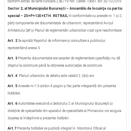
conform extras de carte funciară 238719 NR. Cerere 70661 din 30.10.2019
Sector 2, al Municipiului București – Ansamblu de locuinţe cu partiu
special – 2S+P+12E+ETH. RETRAS,
în conformitate cu anexele nr. 1 și 2,
părți componente ale documentației de urbanism, reprezentând Avizul
Arhitectului Șef și Planul de reglementări urbanistice vizat spre neschimbare.
Art. 2
Se aprobă Raportul de informare şi consultare a publicului
reprezentând anexa 3.
Art. 3
Prezenta documentație are caracter de reglementare specificăși nu dă
dreptul la construire până la obținerea autorizației de construire.
Art. 4
Planul urbanistic de detaliu este valabil 2 (doi) ani.
Art. 5
Anexele nr.1-3 conțin 4 pagini și fac parte integrantă din prezenta
hotărâre.
Art. 6
Autoritatea executivă a Sectorului 2 al Municipiului București și
direcțiile de specialitate din aparatul de specialitate al Primarului vor asigura
ducerea la îndeplinire a prezentei hotărâri.
Art.7
Prezenta hotărâre se publică integral în Monitorul Oficial al