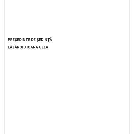
PREŞEDINTE DE ŞEDINŢĂ
LĂZĂROIU IOANA GELA