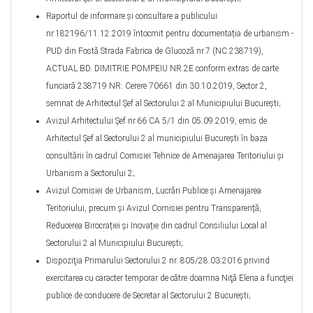
Raportul de informare şi consultare a publicului
nr.182196/11.12.2019 întocmit pentru documentația de urbanism -
PUD din Fostă Strada Fabrica de Glucoză nr.7 (NC 238719),
ACTUAL BD. DIMITRIE POMPEIU NR.2E conform extras de carte
funciară 238719 NR. Cerere 70661 din 30.10.2019, Sector 2,
semnat de Arhitectul Șef al Sectorului 2 al Municipiului Bucureşti;
Avizul Arhitectului Șef nr.66 CA 5/1 din 05.09.2019, emis de
Arhitectul Şef al Sectorului 2 al municipiului Bucureşti în baza
consultării în cadrul Comisiei Tehnice de Amenajarea Teritoriului şi
Urbanism a Sectorului 2;
Avizul Comisiei de Urbanism, Lucrări Publice şi Amenajarea
Teritoriului, precum şi Avizul Comisiei pentru Transparență,
Reducerea Birocrației și Inovație din cadrul Consiliului Local al
Sectorului 2 al Municipiului București;
Dispoziţia Primarului Sectorului 2 nr. 805/28.03.2016 privind
exercitarea cu caracter temporar de către doamna Niţă Elena a funcţiei
publice de conducere de Secretar al Sectorului 2 Bucureşti;