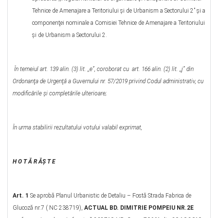
Tehnice de Amenajare a Teritoriului şi de Urbanism a Sectorului 2” şi a
componenţei nominale a Comisiei Tehnice de Amenajare a Teritoriului
şi de Urbanism a Sectorului 2.
În temeiul art. 139 alin. (3) lit. ,,e”, coroborat cu art. 166 alin. (2) lit. ,,j”
din
Ordonanţa de Urgenţă a Guvernului nr. 57/2019 privind Codul administrativ, cu
modificările şi completările ulterioare
;
În urma stabilirii rezultatului votului valabil exprimat,
H O T Ă R ĂŞ T E
Art. 1
Se aprobă Planul Urbanistic de Detaliu – Fostă Strada Fabrica de
Glucoză nr.7 ( NC 238719),
ACTUAL BD. DIMITRIE POMPEIU NR.2E