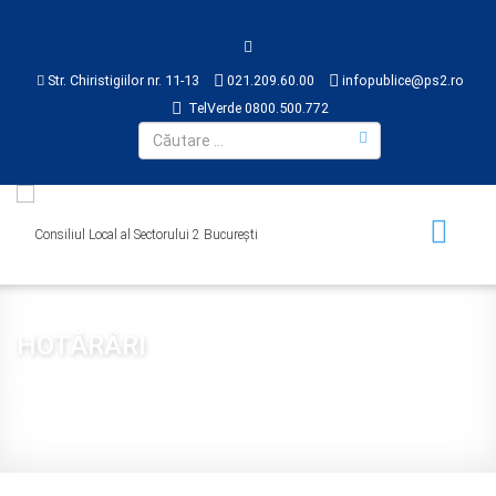
Str. Chiristigiilor nr. 11-13
021.209.60.00
infopublice@ps2.ro
TelVerde 0800.500.772
HOTĂRÂRI
Sunteți aici:
Acasă
CONSILIUL LOCAL
HOTĂRÂRI
2019
Hotărârea nr. 378 din 2019