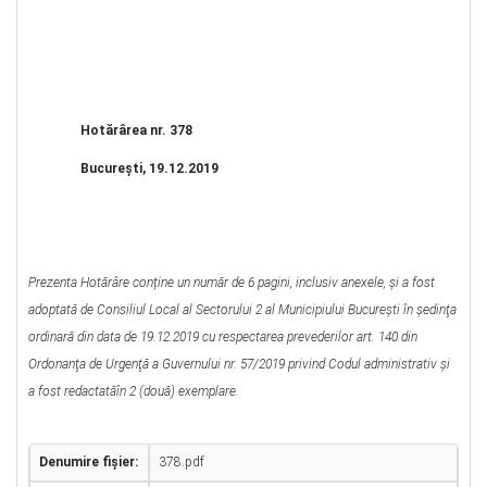
Hotărârea nr. 378
Bucureşti, 19.12.2019
Prezenta Hotărâre conține un număr de 6 pagini, inclusiv anexele, și a fost
adoptată de Consiliul Local al Sectorului 2 al Municipiului Bucureşti în şedinţa
ordinară din data de 19.12.2019 cu respectarea prevederilor art. 140 din
Ordonanţa de Urgenţă a Guvernului nr. 57/2019 privind Codul administrativ şi
a fost redactatăîn 2 (două) exemplare.
Denumire fișier:
378.pdf