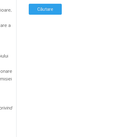
ioare;
jare a
i
iului
ţionare
misiei
privind