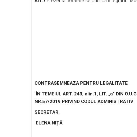
Art.7
Prezenta hotărâre se publică integral în Moni
CONTRASEMNEAZĂ PENTRU LEGALITATE
ÎN TEMEIUL ART. 243, alin.1, LIT. „a” DIN O.U.G
NR.57/2019 PRIVIND CODUL ADMINISTRATIV
SECRETAR,
ELENA NIȚĂ