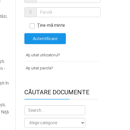
r
tăzi,
Ţine-mă minte
Autentificare
Aţi uitat utilizatorul?
ti;
Aţi uitat parola?
m -
ti în
CĂUTARE DOCUMENTE
ti;
 Niţă