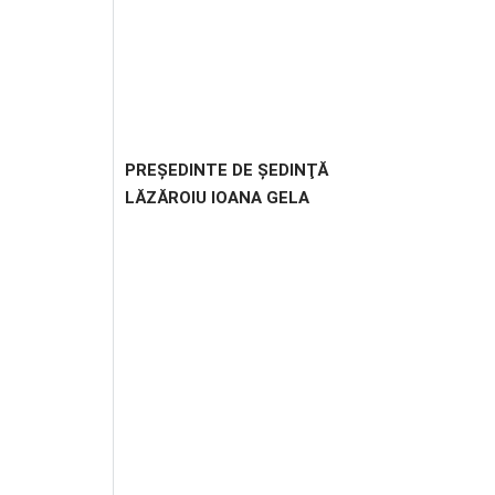
PREŞEDINTE DE ŞEDINŢĂ
LĂZĂROIU IOANA GELA