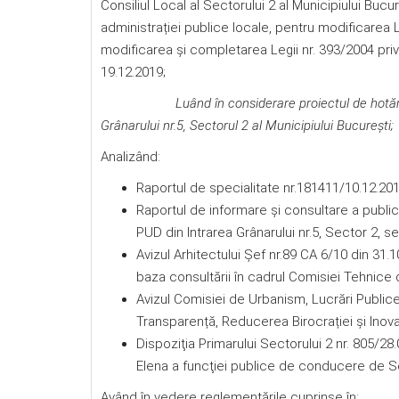
Consiliul Local al Sectorului 2 al Municipiului Bucur
administrației publice locale, pentru modificarea L
modificarea şi completarea Legii nr. 393/2004 privind
19.12.2019;
Luând în considerare proiectul de hotărâr
Grânarului nr.5,
Sectorul 2 al Municipiului Bucureşti
Analizând:
Raportul de specialitate nr.181411/10.12.2019
Raportul de informare şi consultare a publi
PUD din Intrarea Grânarului nr.5, Sector 2, s
Avizul Arhitectului Șef nr.89 CA 6/10 din 31.1
baza consultării în cadrul Comisiei Tehnice 
Avizul Comisiei de Urbanism, Lucrări Publice
Transparență, Reducerea Birocrației și Inovați
Dispoziţia Primarului Sectorului 2 nr. 805/
Elena a funcţiei publice de conducere de Se
Având în vedere reglementările cuprinse în: