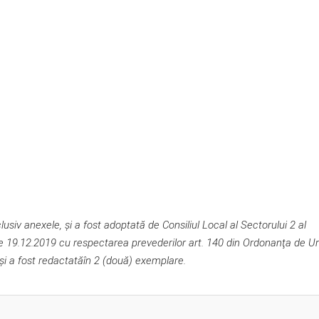
siv anexele, și a fost adoptată de Consiliul Local al Sectorului 2 al
 de 19.12.2019 cu respectarea prevederilor art. 140 din Ordonanţa de U
 şi a fost redactatăîn 2 (două) exemplare.