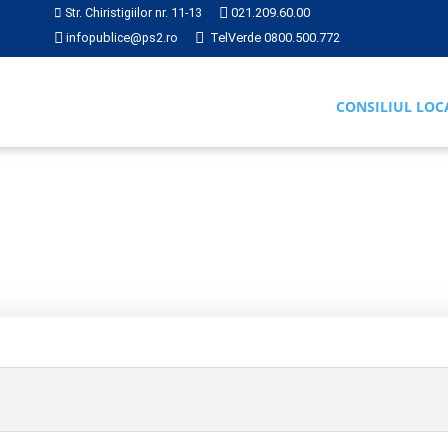
Str. Chiristigiilor nr. 11-13
021.209.60.00
infopublice@ps2.ro
TelVerde 0800.500.772
CONSILIUL LOC
RI
2019
Hotărârea nr. 383 din 2019