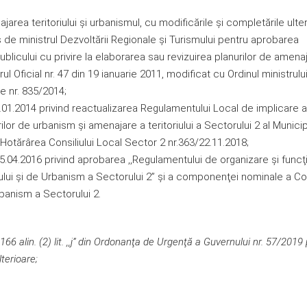
area teritoriului şi urbanismul, cu modificările și completările ulter
 de ministrul Dezvoltării Regionale şi Turismului pentru aprobarea
blicului cu privire la elaborarea sau revizuirea planurilor de amena
rul Oficial nr. 47 din 19 ianuarie 2011, modificat cu Ordinul ministrulu
ce nr. 835/2014;
3.01.2014 privind reactualizarea Regulamentului Local de implicare a
ilor de urbanism şi amenajare a teritoriului a Sectorului 2 al Municip
 Hotărârea Consiliului Local Sector 2 nr.363/22.11.2018;
25.04.2016 privind aprobarea ,,Regulamentului de organizare şi func
ului şi de Urbanism a Sectorului 2” şi a componenţei nominale a Co
banism a Sectorului 2.
6 alin. (2) lit. ,,j”
din Ordonanţa de Urgenţă a Guvernului nr. 57/2019 
lterioare
;