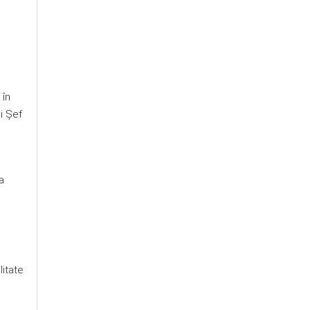
,
în
i Șef
a
litate