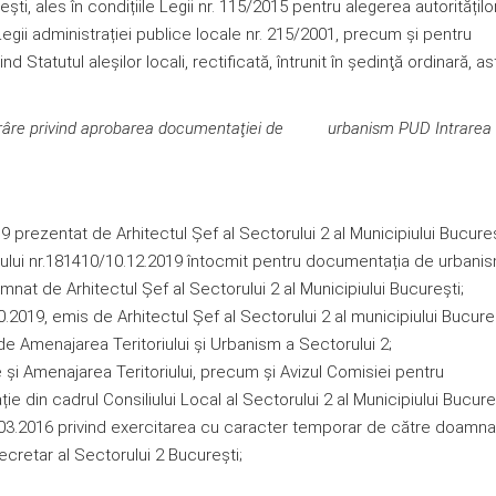
eşti, ales în condițiile Legii nr. 115/2015 pentru alegerea autoritățilo
egii administrației publice locale nr. 215/2001, precum și pentru
 Statutul aleșilor locali, rectificată, întrunit în şedinţă ordinară, as
e privind aprobarea documentaţiei de urbanism PUD
Intrarea
;
 prezentat de Arhitectul Şef al Sectorului 2 al Municipiului Bucureş
cului nr.181410/10.12.2019 întocmit pentru documentația de urbanis
emnat de Arhitectul Șef al Sectorului 2 al Municipiului Bucureşti;
0.2019, emis de Arhitectul Şef al Sectorului 2 al municipiului Bucureş
de Amenajarea Teritoriului şi Urbanism a Sectorului 2;
 şi Amenajarea Teritoriului, precum şi Avizul Comisiei pentru
e din cadrul Consiliului Local al Sectorului 2 al Municipiului Bucureș
28.03.2016 privind exercitarea cu caracter temporar de către doamna
cretar al Sectorului 2 Bucureşti;