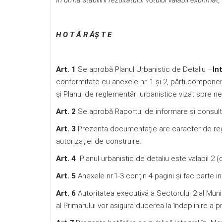
În urma stabilirii rezultatului votului valabil exprimat,
H O T Ă R ĂŞ T E
Art. 1
Se aprobă Planul Urbanistic de Detaliu –
In
conformitate cu anexele nr. 1 și 2, părți compone
și Planul de reglementări urbanistice vizat spre 
Art. 2
Se aprobă Raportul de informare şi consult
Art. 3
Prezenta documentație are caracter de regl
autorizației de construire.
Art. 4
Planul urbanistic de detaliu este valabil 2 (d
Art. 5
Anexele nr.1-3 conțin 4 pagini și fac parte 
Art. 6
Autoritatea executivă a Sectorului 2 al Munic
al Primarului vor asigura ducerea la îndeplinire a p