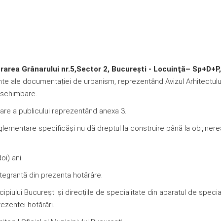
trarea Grânarului nr.5,
Sector 2, București - Locuinţă– Sp+D+P
nte ale documentației de urbanism, reprezentând Avizul Arhitectulu
neschimbare.
are a publicului reprezentând anexa 3.
ementare specificăși nu dă dreptul la construire până la obținere
oi) ani.
integrantă din prezenta hotărâre.
ipiului București și direcțiile de specialitate din aparatul de specia
rezentei hotărâri.