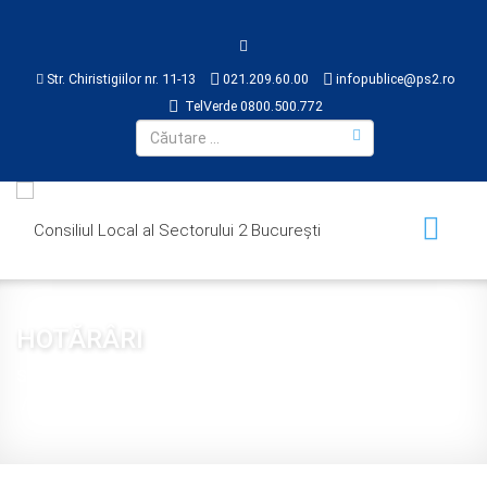
Str. Chiristigiilor nr. 11-13
021.209.60.00
infopublice@ps2.ro
TelVerde 0800.500.772
HOTĂRÂRI
Sunteți aici:
Acasă
CONSILIUL LOCAL
HOTĂRÂRI
2019
Hotărârea nr. 388 din 2019