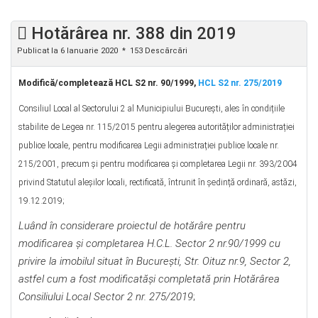
Hotărârea nr. 388 din 2019
Publicat la 6 Ianuarie 2020
153 Descărcări
Modifică/completează HCL S2 nr. 90/1999,
HCL S2 nr. 275/2019
Consiliul Local al Sectorului 2 al Municipiului București, ales în condițiile
stabilite de Legea nr. 115/2015 pentru alegerea autorităților administrației
publice locale, pentru modificarea Legii administrației publice locale nr.
215/2001, precum şi pentru modificarea şi completarea Legii nr. 393/2004
privind Statutul aleșilor locali, rectificată, întrunit în ședință ordinară, astăzi,
19.12.2019;
Luând în considerare proiectul de hotărâre
pentru
modificarea şi completarea H.C.L. Sector 2 nr.90/1999 cu
privire la imobilul situat în Bucureşti, Str. Oituz nr.9, Sector 2,
astfel cum a fost modificatăşi completată prin Hotărârea
Consiliului Local Sector 2 nr. 275/2019
;