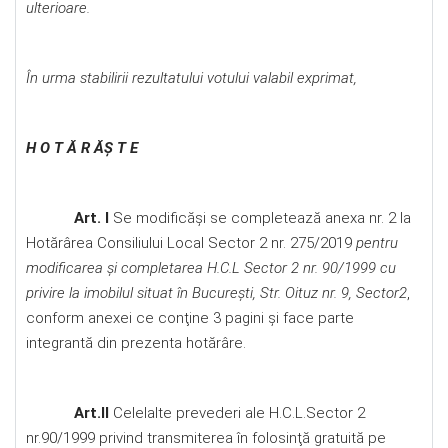
ulterioare.
În urma stabilirii rezultatului votului valabil exprimat,
H O T Ă R ĂŞ T E
Art. I
Se modificăşi se completează anexa nr. 2 la
Hotărârea Consiliului Local Sector 2 nr. 275/2019
pentru
modificarea şi completarea H.C.L Sector 2 nr. 90/1999 cu
privire la imobilul situat în Bucureşti, Str. Oituz nr. 9, Sector
2
,
conform anexei ce conţine 3 pagini şi face parte
integrantă din prezenta hotărâre.
Art.II
Celelalte prevederi ale H.C.L.Sector 2
nr.90/1999 privind transmiterea în folosinţă gratuită pe