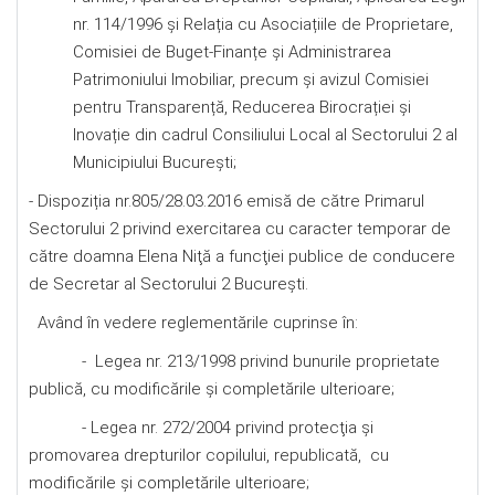
nr. 114/1996 și Relația cu Asociațiile de Proprietare,
Comisiei de Buget-Finanțe și Administrarea
Patrimoniului Imobiliar, precum şi avizul Comisiei
pentru Transparență, Reducerea Birocrației și
Inovație din cadrul Consiliului Local al Sectorului 2 al
Municipiului Bucureşti;
- Dispoziția nr.805/28.03.2016 emisă de către Primarul
Sectorului 2 privind exercitarea cu caracter temporar de
către doamna Elena Niţă a funcţiei publice de conducere
de Secretar al Sectorului 2 Bucureşti.
Având în vedere reglementările cuprinse în:
- Legea nr. 213/1998 privind bunurile proprietate
publică, cu modificările și completările ulterioare;
- Legea nr. 272/2004 privind protecţia şi
promovarea drepturilor copilului, republicată, cu
modificările şi completările ulterioare;