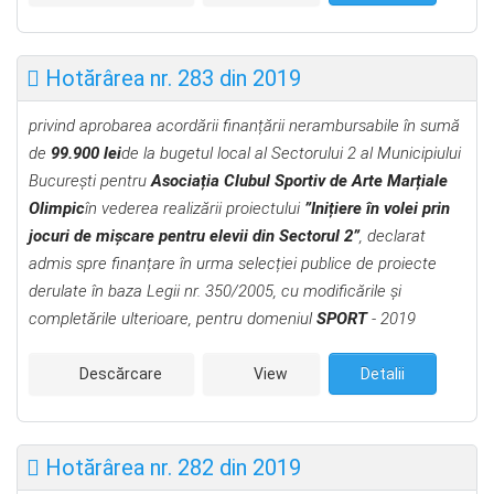
Hotărârea nr. 283 din 2019
privind aprobarea acordării finanțării nerambursabile în sumă
de
99.900 lei
de la bugetul local al Sectorului 2 al Municipiului
București pentru
Asociația Clubul Sportiv de Arte Marțiale
Olimpic
în vederea realizării
proiectului
”Inițiere în volei prin
jocuri de mișcare pentru elevii din Sectorul 2”
,
declarat
admis spre finanțare în urma selecției publice de proiecte
derulate în
baza Legii nr. 350/2005, cu modificările şi
completările ulterioare,
pentru domeniul
SPORT
- 2019
Descărcare
View
Detalii
Hotărârea nr. 282 din 2019