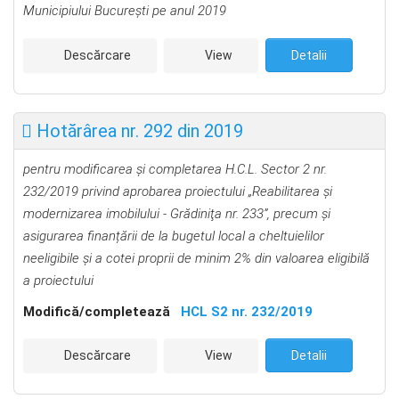
Municipiului Bucureşti pe anul 2019
Descărcare
View
Detalii
Hotărârea nr. 292 din 2019
pentru modificarea
și completarea H.C.L. Sector 2 nr.
232/2019
privind aprobarea proiectului
„
Reabilitarea şi
modernizarea imobilului - Grădiniţa nr. 233”, precum şi
asigurarea finanțării de la bugetul local a cheltuielilor
neeligibile şi a cotei proprii de minim 2% din valoarea eligibilă
a proiectului
Modifică/completează
HCL S2 nr. 232/2019
Descărcare
View
Detalii