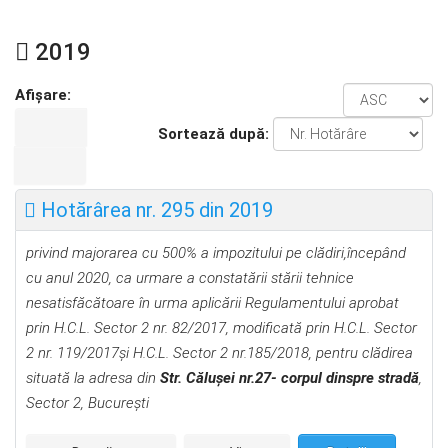
2019
Afișare:
Sortează după:
Hotărârea nr. 295 din 2019
privind majorarea cu 500% a impozitului pe cl
ădiri,
începând
cu anul 2020,
ca urmare a constatării stării tehnice
nesatisfăcătoare în urma aplicării Regulamentului aprobat
prin H.C.L. Sector 2 nr. 82/2017, modificată prin H.C.L. Sector
2 nr. 119/2017şi H.C.L. Sector 2 nr.185/2018, pentru clădirea
situată la adresa din
Str. Căluşei nr.27- corpul dinspre stradă
,
Sector 2, Bucureşti