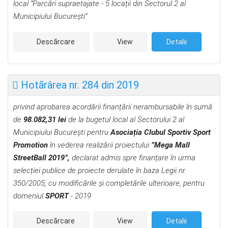
local
”Parcări supraetajate - 5 locații din Sectorul 2 al
Municipiului București”
Descărcare
View
Detalii
Hotărârea nr. 284 din 2019
privind aprobarea acordării finanțării nerambursabile în sumă
de
98.082,31 lei
de la bugetul local al Sectorului 2 al
Municipiului București pentru
Asociația Clubul Sportiv Sport
Promotion
în vederea realizării proiectului
”Mega Mall
StreetBall 2019”,
declarat admis spre finanțare în urma
selecției publice de proiecte derulate în
baza Legii nr.
350/2005, cu modificările şi completările ulterioare,
pentru
domeniul
SPORT
- 2019
Descărcare
View
Detalii