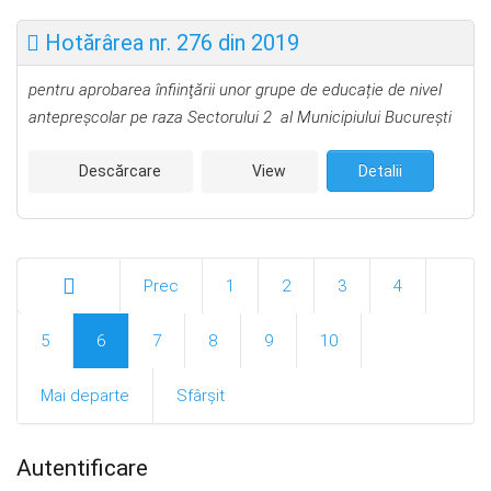
Hotărârea nr. 276 din 2019
pentru aprobarea
î
nfiinţării unor grupe de educație de nivel
antepreșcolar pe raza Sectorului 2 al Municipiului Bucureşti
Descărcare
View
Detalii
Prec
1
2
3
4
Start
5
6
7
8
9
10
Mai departe
Sfârșit
Autentificare