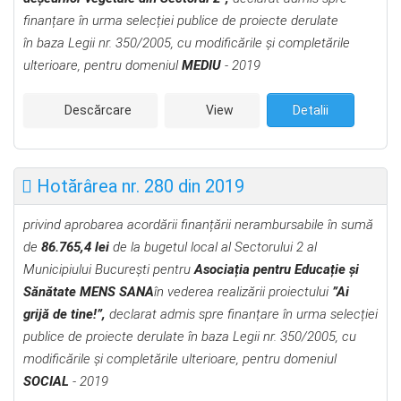
finanțare în urma selecției publice de proiecte derulate
în
baza Legii nr. 350/2005, cu modificările şi completările
ulterioare,
pentru domeniul
MEDIU
- 2019
Descărcare
View
Detalii
Hotărârea nr. 280 din 2019
privind aprobarea acordării finanțării nerambursabile în sumă
de
86.765,4 lei
de la bugetul local al Sectorului 2 al
Municipiului București pentru
Asociația pentru Educație și
Sănătate MENS SANA
în vederea realizării proiectului
”Ai
grijă de tine!”,
declarat admis spre finanțare în urma selecției
publice de proiecte derulate în
baza Legii nr. 350/2005, cu
modificările şi completările ulterioare,
pentru domeniul
SOCIAL
- 2019