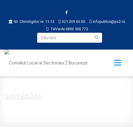
Str. Chiristigiilor nr. 11-13
021.209.60.00
infopublice@ps2.ro
TelVerde 0800.500.772
HOTĂRÂRI
Sunteți aici:
Acasă
CONSILIUL LOCAL
HOTĂRÂRI
2019