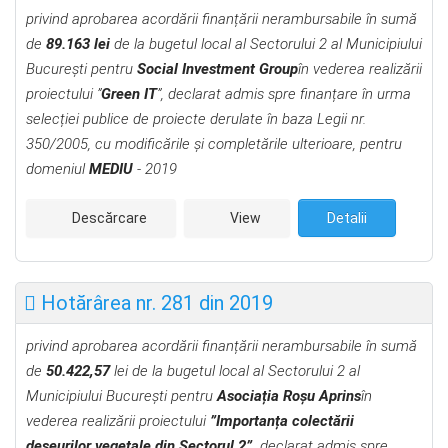
privind aprobarea acordării finanțării nerambursabile în sumă
de
89.163 lei
de la bugetul local al Sectorului 2 al Municipiului
București pentru
Social Investment Group
în vederea realizării
proiectului ”
Green IT
”, declarat admis spre finanțare
în urma
selecției publice de proiecte derulate în
baza Legii nr.
350/2005, cu modificările şi completările ulterioare,
pentru
domeniul
MEDIU
- 2019
Descărcare
View
Detalii
Hotărârea nr. 281 din 2019
privind aprobarea acordării finanțării nerambursabile în sumă
de
50.422,57
lei de la bugetul local al Sectorului 2 al
Municipiului București pentru
Asociația Roșu Aprins
în
vederea realizării proiectului
”Importanța colectării
deșeurilor vegetale din Sectorul 2”,
declarat admis spre