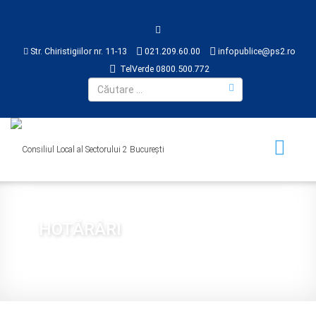
Str. Chiristigiilor nr. 11-13
021.209.60.00
infopublice@ps2.ro
TelVerde 0800.500.772
HOTĂRÂRI
Sunteți aici:
Acasă
CONSILIUL LOCAL
HOTĂRÂRI
2019