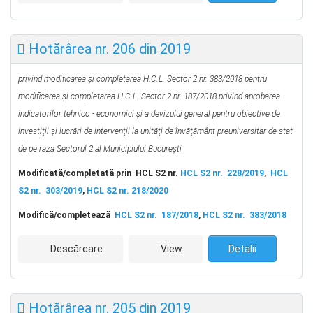
Hotărârea nr. 206 din 2019
privind modificarea şi completarea H.C.L. Sector 2 nr. 383/2018 pentru
modificarea şi completarea H.C.L. Sector 2 nr. 187/2018 privind aprobarea
indicatorilor tehnico - economici şi a
devizului general pentru obiective de
investiţii şi l
ucrări de intervenţii la unităţi de învăţământ preuniversitar de stat
de pe raza Sectorul 2 al Municipiului Bucureşti
Modificată/completată prin HCL S2 nr.
HCL S2 nr. 228/2019
,
HCL
S2 nr. 303/2019
,
HCL S2 nr. 218/2020
Modifică/completează
HCL S2 nr. 187/2018
,
HCL S2 nr. 383/2018
Descărcare
View
Detalii
Hotărârea nr. 205 din 2019