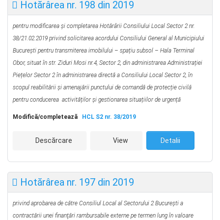
Hotărârea nr. 198 din 2019
pentru modificarea şi completarea Hotărârii Consiliului Local Sector 2 nr.
38/21.02.2019 privind
solicitarea acordului Consiliului General al Municipiului
București pentru transmiterea imobilului – spațiu subsol – Hala Terminal
Obor, situat în str. Ziduri Mosi nr.4, Sector 2, din administrarea Administrației
Piețelor Sector 2 în administrarea directă a Consiliului Local Sector 2, în
scopul reabilitării și amenajării punctului de comandă de protecție civilă
pentru conducerea activităților și gestionarea situațiilor de urgență
Modifică/completează
HCL S2 nr. 38/2019
Descărcare
View
Detalii
Hotărârea nr. 197 din 2019
privind aprobarea de către Consiliul Local al Sectorului 2 Bucureşti a
contractării unei finanţări rambursabile externe pe termen lung în valoare