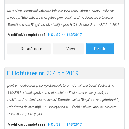
privind revizuirea indicatorilor tehnico-economici aferenţi obiectivului de
investiţii
”
Eficientizare energetică prin reabilitare/modernizare a Liceului
Teoretic Lucian Blaga”
, aprobaţi iniţial prin H.C.L. Sector 2 nr. 143/02.10.2017
Modifică/completează
HCL S2 nr. 143/2017
Descărcare
View
Detalii
Hotărârea nr. 204 din 2019
pentru modificarea și completarea Hotărârii Consiliului Local Sector 2 nr.
148/2017 privind aprobarea proiectului
<<
Eficientizare energetică prin
reabilitare/modernizare a Liceului Teoretic Lucian Blaga”
>>
Axa prioritară 3,
Prioritatea de investiții 3.1, Operațiunea B - Clădiri Publice, Apel de proiecte
POR/2016/3/3.1/B/1/BI
Modifică/completează
HCL S2 nr. 148/2017