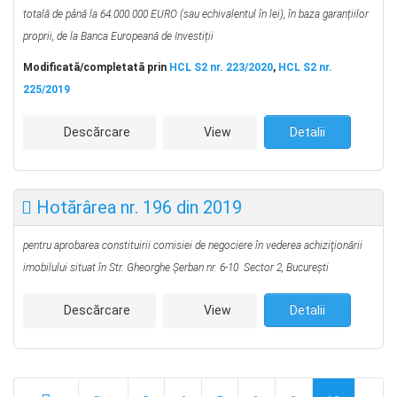
totală de până la
64.000.000 EURO (sau echivalentul în lei), în baza garanțiilor
proprii,
de la Banca Europeană de Investiții
Modificată/completată prin
HCL S2 nr. 223/2020
,
HCL S2 nr.
225/2019
Descărcare
View
Detalii
Hotărârea nr. 196 din 2019
pentru aprobarea constituirii comisiei de negociere în vederea achiziţionării
imobilului situat în Str. Gheorghe Şerban nr. 6-10 Sector 2, Bucureşti
Descărcare
View
Detalii