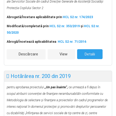
ale Serviciilor Sociale din cadrul Direcției Generale de Asistență Socialăși
Protecția Copilului Sector 2
Abrogată/Încetare aplicabilitate prin
HCL S2 nr. 174/2023
Modificată/completată prin
HCL S2 nr. 353/2019
şi
HCL S2 nr.
50/2020
Abrog
ă
/Încetează aplicabilitatea
HCL S2 nr. 71/2016
Descărcare
View
Detalii
Hotărârea nr. 200 din 2019
pentru aprobarea proiectului
,,Un pas înainte”,
ce urmează a fi depus în
scopul atribuirii convenției de finanţare nerambursabilăîn conformitate cu
Metodologia de selectare şi finanţare a proiectelor din cadrul programelor de
interes naţional în domeniul protecţiei şi promovării drepturilor persoanelor
cu dizabilităţi „Înfiinţarea de servicii sociale de tip centre de zi, centre