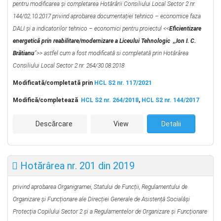
pentru modificarea și completarea Hotărârii Consiliului Local Sector 2 nr.
144/02.10.2017 privind aprobarea documentației tehnico – economice faza
DALI și a indicatorilor tehnico – economici pentru proiectul <<
Eficientizare
energetică prin reabilitare/modernizare a Liceului Tehnologic ,,Ion I. C.
Brătianu
”>> astfel cum a fost modificată si completată prin Hotărârea
Consiliului Local Sector 2 nr. 264/30.08.2018
Modificată/completată prin
HCL S2 nr. 117/2021
Modifică/completează
HCL S2 nr. 264/2018
,
HCL S2 nr. 144/2017
Descărcare
View
Detalii
Hotărârea nr. 201 din 2019
privind aprobarea Organigramei, Statului de Funcții, Regulamentului de
Organizare și
Funcționare ale Direcției Generale de Asistență Socialăși
Protecția Copilului Sector 2 și a Regulamentelor de Organizare și Funcționare