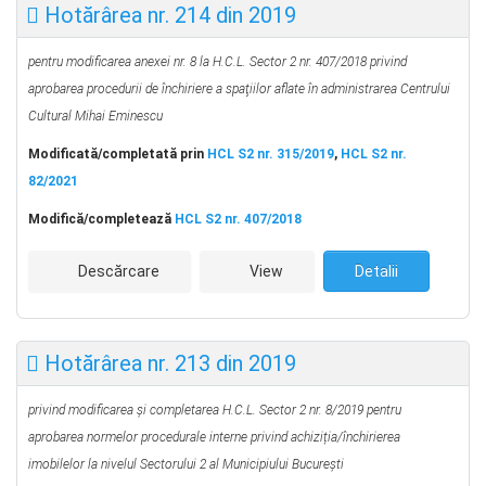
Hotărârea nr. 214 din 2019
pentru modificarea anexei nr. 8 la H.C.L. Sector 2 nr. 407/2018
privind
aprobarea procedurii de închiriere a spaţiilor aflate în administrarea
Centrului
Cultural Mihai Eminescu
Modificată/completată prin
HCL S2 nr. 315/2019
,
HCL S2 nr.
82/2021
Modifică/completează
HCL S2 nr. 407/2018
Descărcare
View
Detalii
Hotărârea nr. 213 din 2019
privind modificarea
şi completarea
H.C.L. Sector 2 nr. 8/2019 pentru
aprobarea normelor procedurale interne privind achiziția/închirierea
imobilelor la nivelul Sectorului 2 al Municipiului București