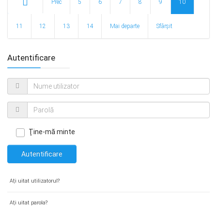
Prec
5
6
7
8
9
10
Start
11
12
13
14
Mai departe
Sfârșit
Autentificare
Ţine-mă minte
Autentificare
Aţi uitat utilizatorul?
Aţi uitat parola?