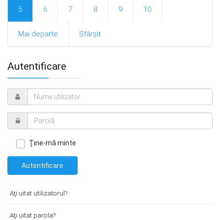
Start
5
6
7
8
9
10
Mai departe
Sfârșit
Autentificare
Ţine-mă minte
Autentificare
Aţi uitat utilizatorul?
Aţi uitat parola?