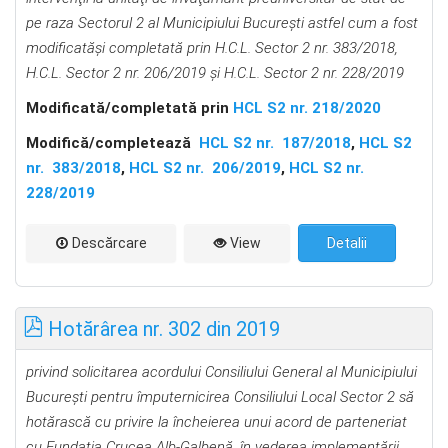
pe raza Sectorul 2 al Municipiului Bucureşti astfel cum a fost
modificatăşi completată prin H.C.L. Sector 2 nr. 383/2018,
H.C.L. Sector 2 nr. 206/2019 şi H.C.L. Sector 2 nr. 228/2019
Modificată/completată prin
HCL S2 nr. 218/2020
Modifică/completează
HCL S2 nr. 187/2018
,
HCL S2
nr. 383/2018
,
HCL S2 nr. 206/2019
,
HCL S2 nr.
228/2019
Descărcare
View
Detalii
Hotărârea nr. 302 din 2019
privind solicitarea acordului
Consiliului General al Municipiului
București pentru împuternicirea Consiliului Local Sector 2 să
hotărască cu privire la încheierea unui acord de parteneriat
cu Fundația Crucea Alb-Galbenă, în vederea implementării