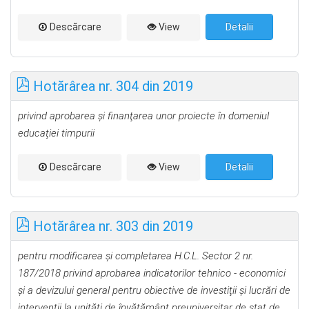
Descărcare
View
Detalii
Hotărârea nr. 304 din 2019
privind aprobarea şi finanţarea unor proiecte în domeniul
educaţiei timpurii
Descărcare
View
Detalii
Hotărârea nr. 303 din 2019
pentru modificarea şi completarea H.C.L. Sector 2 nr.
187/2018 privind aprobarea indicatorilor tehnico - economici
şi a
devizului general pentru obiective de investiţii şi l
ucrări de
intervenţii la unităţi de învăţământ preuniversitar de stat de