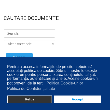
CĂUTARE DOCUMENTE
Pentru a accesa informaţiile de pe site, trebuie să
acceptaţi politica de cookie. Site-ul nostru folosește
cookie-uri pentru personalizarea conținutului afișat,
performanță, autentificare și altele. Aceste cookie-uri
pot proveni de la terți.
Politica Cookie-urilor
Politica de Confidențialitate
© 2026 Consiliul Local al Sectorului 2 București. Designed By
Direcţia Transparenţă Instituţională - Compartimentul
Refuz
Accept
Digitalizare