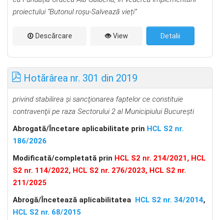
proiectului “Butonul roșu-Salvează vieți”
Descărcare
View
Detalii
Hotărârea nr. 301 din 2019
privind stabilirea şi sancţionarea faptelor ce constituie
contravenţii pe raza Sectorului 2 al Municipiului Bucureşti
Abrogată/Încetare aplicabilitate prin
HCL S2 nr.
186/2026
Modificată/completată prin
HCL S2 nr. 214/2021
,
HCL
S2 nr. 114/2022
,
HCL S2 nr. 276/2023
,
HCL S2 nr.
211/2025
Abrog
ă
/Încetează aplicabilitatea
HCL S2 nr. 34/2014
,
HCL S2 nr. 68/2015