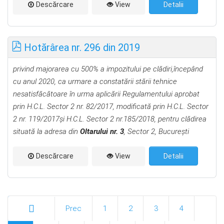
Descărcare
View
Detalii
Hotărârea nr. 296 din 2019
privind majorarea cu 500% a impozitului pe cl
ădiri,
începând
cu anul 2020,
ca urmare a constatării stării tehnice
nesatisfăcătoare în urma aplicării Regulamentului aprobat
prin H.C.L. Sector 2 nr. 82/2017, modificată prin H.C.L. Sector
2 nr. 119/2017şi H.C.L. Sector 2 nr.185/2018, pentru clădirea
situată la adresa din
Oltarului nr. 3
, Sector 2, Bucureşti
Descărcare
View
Detalii
Prec
1
2
3
4