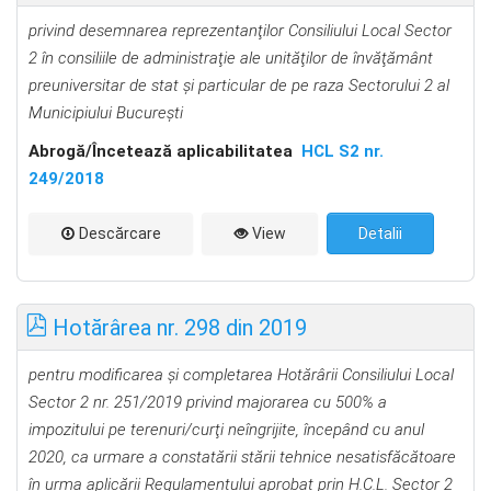
privind desemnarea reprezentanţilor Consiliului Local Sector
2 în consiliile de administraţie ale unităţilor de învăţământ
preuniversitar de stat şi particular
de pe raza Sectorului 2 al
Municipiului Bucureşti
Abrog
ă
/Încetează aplicabilitatea
HCL S2 nr.
249/2018
Descărcare
View
Detalii
Hotărârea nr. 298 din 2019
pentru modificarea şi completarea Hotărârii Consiliului Local
Sector 2 nr. 251/2019 privind
majorarea cu 500% a
impozitului pe terenuri/curţi neîngrijite, începând cu
anul
2020, c
a urmare a constatării stării tehnice nesatisfăcătoare
în urma aplicării Regulamentului aprobat prin H.C.L. Sector 2