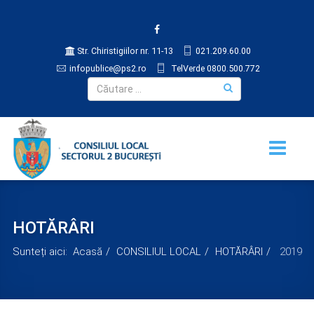
Str. Chiristigiilor nr. 11-13
021.209.60.00
infopublice@ps2.ro
TelVerde 0800.500.772
HOTĂRÂRI
Sunteți aici:
Acasă
CONSILIUL LOCAL
HOTĂRÂRI
2019