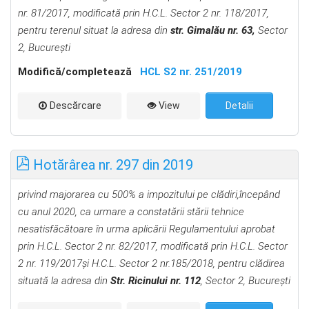
nr. 81/2017, modificată prin
H.C.L. Sector 2 nr. 118/2017,
pentru terenul situat la adresa din
str. Gimalău nr. 63,
Sector
2, Bucureşti
Modifică/completează
HCL S2 nr. 251/2019
Descărcare
View
Detalii
Hotărârea nr. 297 din 2019
privind majorarea cu 500% a impozitului pe cl
ădiri,
începând
cu anul 2020,
ca urmare a constatării stării tehnice
nesatisfăcătoare în urma aplicării Regulamentului aprobat
prin H.C.L. Sector 2 nr. 82/2017, modificată prin H.C.L. Sector
2 nr. 119/2017şi H.C.L. Sector 2 nr.185/2018, pentru clădirea
situată la adresa din
Str. Ricinului nr. 112
, Sector 2, Bucureşti