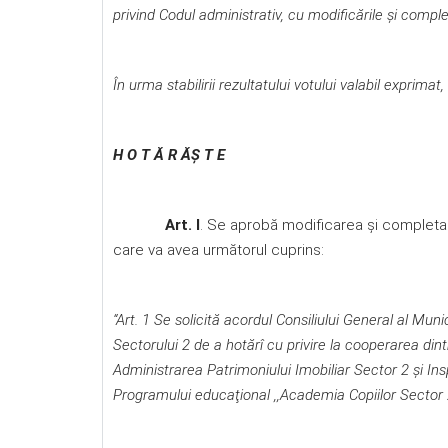
privind Codul administrativ, cu modificările şi complet
În urma stabilirii rezultatului votului valabil exprimat,
H O T Ă R ĂŞ T E
Art. I
. Se aprobă modificarea şi completarea
care va avea următorul cuprins:
“Art. 1 Se solicită acordul Consiliului General al Mun
Sectorului 2 de a hotărî cu privire la cooperarea dintr
Administrarea Patrimoniului Imobiliar Sector 2 şi
Ins
Programului educa
ţ
ional ,,Academia Copiilor Sector 