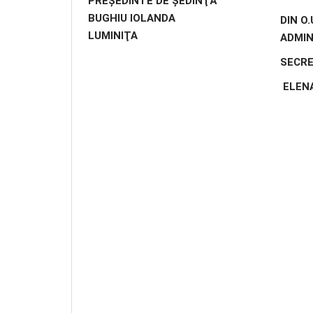
PREŞEDINTE DE ŞEDINŢĂ
BUGHIU IOLANDA
DIN O
LUMINIŢA
ADMIN
SECRE
ELENA