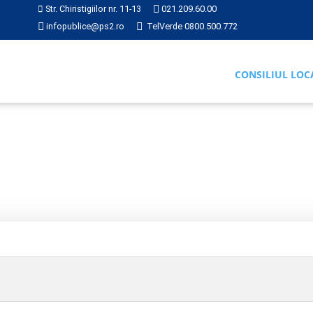
Str. Chiristigiilor nr. 11-13
021.209.60.00
infopublice@ps2.ro
TelVerde 0800.500.772
CONSILIUL LOC
RI
2020
Hotărârea nr. 146 din 2020