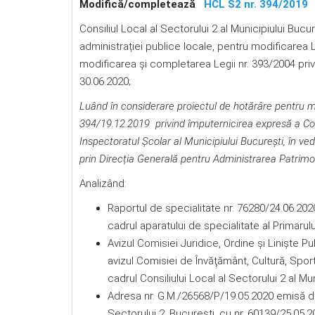
Modifică/completează
HCL S2 nr. 394/2019
Consiliul Local al Sectorului 2 al Municipiului Bucur
administrației publice locale, pentru modificarea L
modificarea şi completarea Legii nr. 393/2004 privind
30.06.2020;
Luând în considerare proiectul de hotărâre
pentru m
394/19.12.2019 privind împuternicirea expresă a Cons
Inspectoratul Școlar al Municipiului București, în v
prin Direcția Generală pentru Administrarea Patrimon
Analizând:
Raportul de specialitate nr. 76280/24.06.202
cadrul aparatului de specialitate al Primarulu
Avizul Comisiei Juridice, Ordine şi Linişte Pu
avizul Comisiei de Învăţământ, Cultură, Sport,
cadrul Consiliului Local al Sectorului 2 al Mun
Adresa nr. G.M./26568/P/19.05.2020 emisă de I
Sectorului 2, Bucureşti, cu nr. 60139/25.05.2