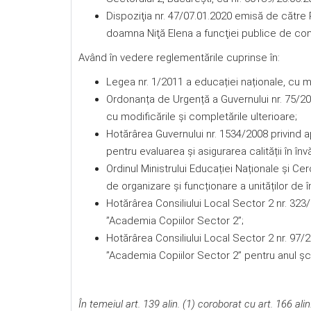
Dispoziţia nr. 47/07.01.2020 emisă de către
doamna Niţă Elena a funcţiei publice de co
Având în vedere reglementările cuprinse în:
Legea nr. 1/2011 a educației naționale, cu mo
Ordonanța de Urgență a Guvernului nr. 75/200
cu modificările și completările ulterioare;
Hotărârea Guvernului nr. 1534/2008 privind 
pentru evaluarea și asigurarea calității în în
Ordinul Ministrului Educației Naționale și Ce
de organizare și funcționare a unităților de 
Hotărârea Consiliului Local Sector 2 nr. 32
”Academia Copiilor Sector 2”;
Hotărârea Consiliului Local Sector 2 nr. 97
”Academia Copiilor Sector 2” pentru anul șc
În temeiul art. 139 alin. (1) coroborat cu art. 166 ali