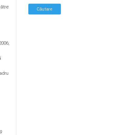
către
2006,
ă
cadru
19