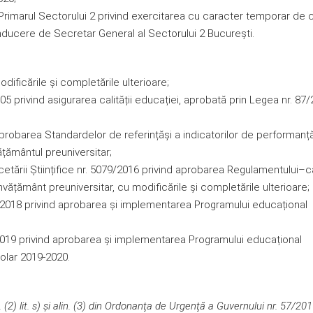
 Primarul Sectorului 2 privind exercitarea cu caracter temporar de 
nducere de Secretar General al Sectorului 2 Bucureşti.
dificările și completările ulterioare;
5 privind asigurarea calității educației, aprobată prin Legea nr. 87/
aprobarea Standardelor de referințăși a indicatorilor de performanț
vățământul preuniversitar;
rcetării Științifice nr. 5079/2016 privind aprobarea Regulamentului–
învățământ preuniversitar, cu modificările și completările ulterioare;
3/2018 privind aprobarea și implementarea Programului educațional
/2019 privind aprobarea și implementarea Programului educațional
olar 2019-2020.
n. (2) lit. s) şi alin. (3) din Ordonanţa de Urgenţă a Guvernului nr. 57/20