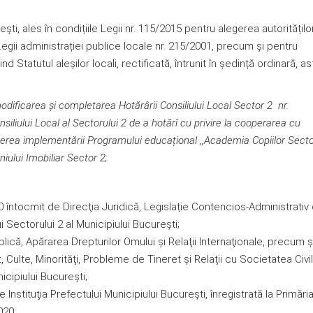
eşti, ales în condițiile Legii nr. 115/2015 pentru alegerea autoritățilo
egii administrației publice locale nr. 215/2001, precum și pentru
 Statutul aleșilor locali, rectificată, întrunit în ședință ordinară, as
odificarea şi completarea Hotărârii Consiliului Local Sector 2 nr.
iliului Local al Sectorului 2 de a hotărî cu privire la cooperarea cu
ederea implementării Programului educațional ,,Academia Copiilor Secto
iului Imobiliar Sector 2
;
0 întocmit de Direcţia Juridică, Legislație Contencios-Administrativ 
i Sectorului 2 al Municipiului Bucureşti;
blică, Apărarea Drepturilor Omului şi Relaţii Internaţionale, precum ş
 Culte, Minorităţi, Probleme de Tineret şi Relaţii cu Societatea Civil
icipiului Bucureşti;
nstituţia Prefectului Municipiului Bucureşti, înregistrată la Primări
020;