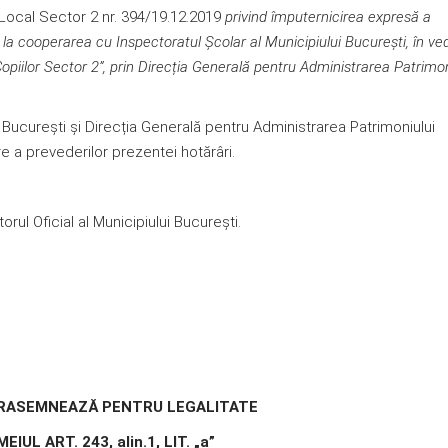
i Local Sector 2 nr. 394/19.12.2019
privind împuternicirea expresă a
re la cooperarea cu Inspectoratul Școlar al Municipiului București, în v
piilor Sector 2”, prin Direcția Generală pentru Administrarea Patrimon
ui Bucureşti și Direcția Generală pentru Administrarea Patrimoniului
re a prevederilor prezentei hotărâri.
rul Oficial al Municipiului București.
RASEMNEAZĂ PENTRU LEGALITATE
EIUL ART. 243, alin.1, LIT. „a”