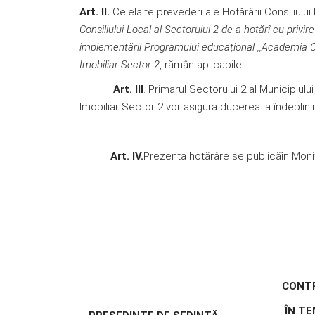
Art. II.
Celelalte prevederi ale Hotărârii Consiliulu
Consiliului Local al Sectorului 2 de a hotărî cu privi
implementării Programului educațional ,,Academia Co
Imobiliar Sector 2
, rămân aplicabile.
Art. III
. Primarul Sectorului 2 al Municipiul
Imobiliar Sector 2 vor asigura ducerea la îndeplini
Art. IV.
Prezenta hotărâre se publicăîn Monito
CONT
ÎN TEM