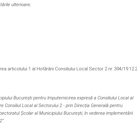
ările ulterioare;
 articolului 1 al Hotărârii Consiliului Local Sector 2 nr. 394/19.12.
icipiului București pentru împuternicirea expres
ă a
Consiliului Local al
e Consiliul Local al Sectorului 2 - prin
Direcția Generală pentru
pectoratul Școlar al Municipiului București, în vederea implementării
2”.