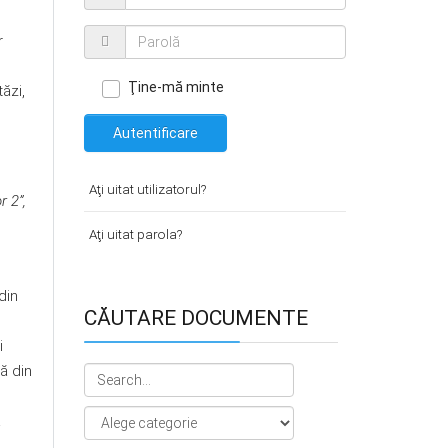
r
Ţine-mă minte
tăzi,
Autentificare
Aţi uitat utilizatorul?
r 2”,
Aţi uitat parola?
din
CĂUTARE DOCUMENTE
i
ă din
a