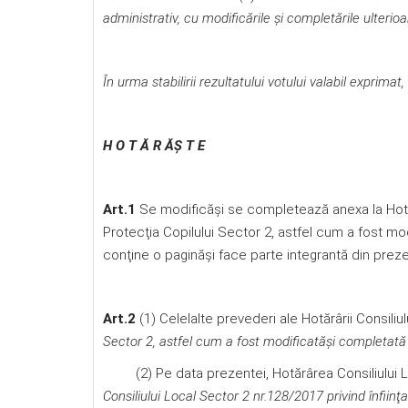
administrativ, cu modificările şi completările ulterioa
În urma stabilirii rezultatului votului valabil exprimat,
H O T Ă R ĂŞ T E
Art.1
Se modificăşi se completează anexa la Hotărâ
Protecţia Copilului Sector 2, astfel cum a fost mo
conţine o paginăşi face parte integrantă din preze
Art.2
(1) Celelalte prevederi ale Hotărârii Consiliu
Sector 2, astfel cum a fost modificatăşi completată 
(2) Pe data prezentei, Hotărârea Consiliului
Consiliului Local Sector 2 nr.128/2017 privind înfiin