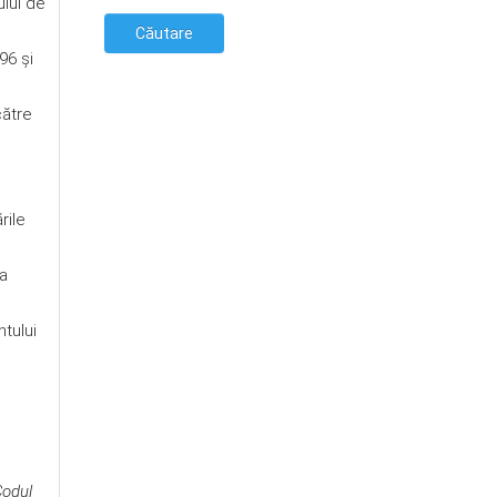
ului de
96 şi
către
rile
ia
tului
Codul