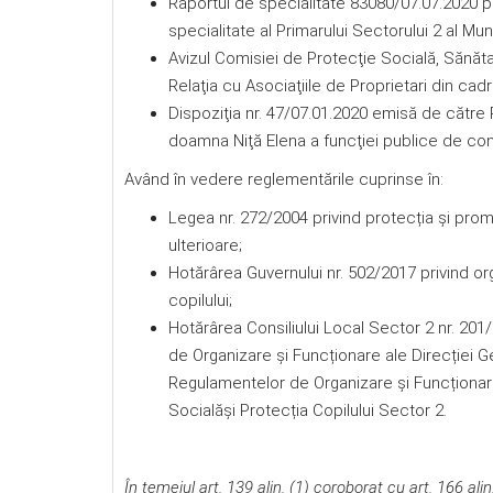
Raportul de specialitate 83080/07.07.2020 pr
specialitate al Primarului Sectorului 2 al Mun
Avizul Comisiei de Protecţie Socială, Sănătat
Relaţia cu Asociaţiile de Proprietari din cadru
Dispoziţia nr. 47/07.01.2020 emisă de către
doamna Niţă Elena a funcţiei publice de co
Având în vedere reglementările cuprinse în:
Legea nr. 272/2004 privind protecția şi promo
ulterioare;
Hotărârea Guvernului nr. 502/2017 privind o
copilului;
Hotărârea Consiliului Local Sector 2 nr. 201
de Organizare și Funcționare ale Direcției G
Regulamentelor de Organizare și Funcționare 
Socialăși Protecția Copilului Sector 2.
În temeiul art. 139 alin. (1) coroborat cu art. 166 al