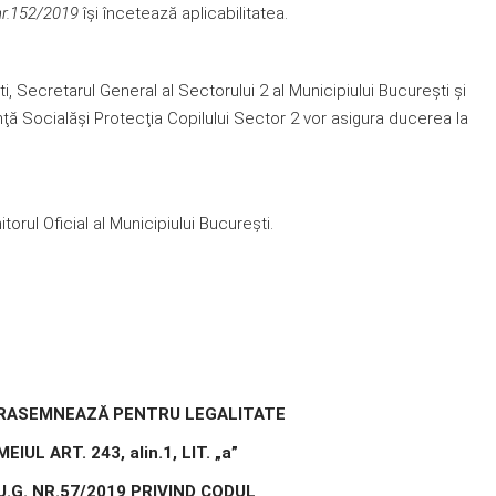
 nr.152/2019
îşi încetează aplicabilitatea.
i, Secretarul General al Sectorului 2 al Municipiului Bucureşti şi
nţă Socialăşi Protecţia Copilului Sector 2 vor asigura ducerea la
orul Oficial al Municipiului Bucureşti.
RASEMNEAZĂ PENTRU LEGALITATE
EIUL ART. 243, alin.1, LIT. „a”
.U.G. NR.57/2019 PRIVIND CODUL