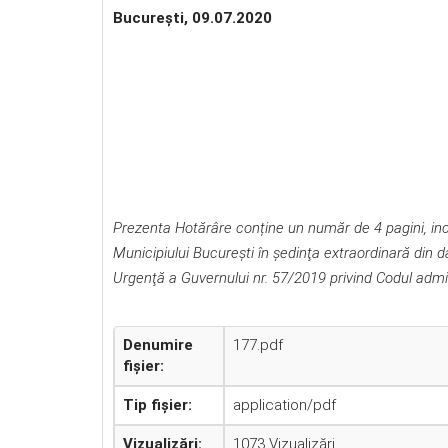
Bucureşti, 09.07.2020
Prezenta Hotărâre conține un număr de 4 pagini, inclu
Municipiului Bucureşti în şedinţa extraordinară din 
Urgenţă a Guvernului nr. 57/2019 privind Codul admin
Denumire
177.pdf
fișier:
Tip fișier:
application/pdf
Vizualizări:
1073 Vizualizări