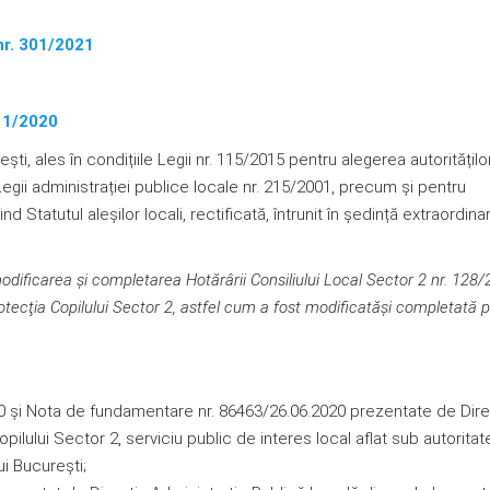
nr. 301/2021
11/2020
eşti, ales în condițiile Legii nr. 115/2015 pentru alegerea autoritățilo
egii administrației publice locale nr. 215/2001, precum și pentru
 Statutul aleșilor locali, rectificată, întrunit în ședință extraordinar
odificarea şi completarea Hotărârii Consiliului Local Sector 2 nr. 128
tecţia Copilului Sector 2,
astfel cum a fost modificatăşi completată p
20 şi Nota de fundamentare nr. 86463/26.06.2020 prezentate de Dire
ilului Sector 2, serviciu public de interes local aflat sub autoritat
ui București;