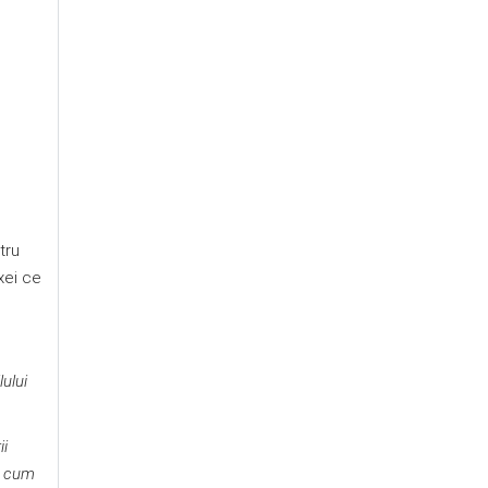
tru
xei ce
ului
ii
el cum