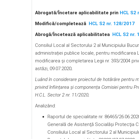
Abrogată/Încetare aplicabilitate prin
HCL S2 
Modifică/completează
HCL S2 nr. 128/2017
Abrog
ă
/Încetează aplicabilitatea
HCL S2 nr. 
Consiliul Local al Sectorului 2 al Municipiului Bucur
administrației publice locale, pentru modificarea L
modificarea şi completarea Legii nr. 393/2004 privind
astăzi, 09.07.2020;
Luând în considerare proiectul de hotărâre
pentru m
privind înființarea și componența Comisiei
pentru Pro
H.C.L. Sector 2 nr. 11/2020
;
Analizând:
Raportul de specialitate nr. 86465/26.06.20
Generală de Asistenţă Socialăşi Protecţia Cop
Consiliului Local al Sectorului 2 al Municipiul