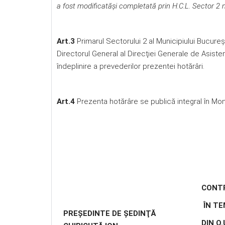
a fost modificatăşi completată prin H.C.L. Sector 2
Art.3
Primarul Sectorului 2 al Municipiului Bucureşt
Directorul General al Direcţiei Generale de Asiste
îndeplinire a prevederilor prezentei hotărâri.
Art.4
Prezenta hotărâre se publică integral în Monit
CONT
ÎN TEM
PREŞEDINTE DE ŞEDINŢĂ
DIN O