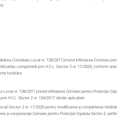
re;
rea Consiliului Local nr. 128/2017 privind înființarea Comisiei pen
dificatăşi completată prin H.C.L. Sector 2 nr. 11/2020, conform ane
nta hotărâre.
lui Local nr. 128/2017
privind
înființarea
Comisiei pentru Protecţia Copil
prin H.C.L. Sector 2 nr. 134/2017
rămân aplicabile.
 Local Sector 2 nr. 11/2020
pentru modificarea şi completarea Hotărâr
ţarea şi componenţa Comisiei pentru Protecţia Copilului Sector 2, astf