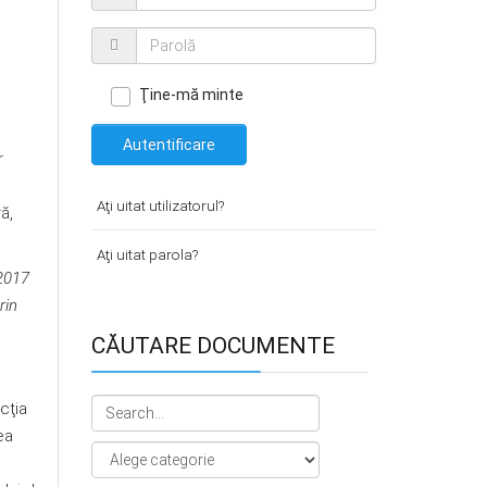
Ţine-mă minte
Autentificare
r
Aţi uitat utilizatorul?
ă,
Aţi uitat parola?
/2017
rin
CĂUTARE DOCUMENTE
cţia
ea