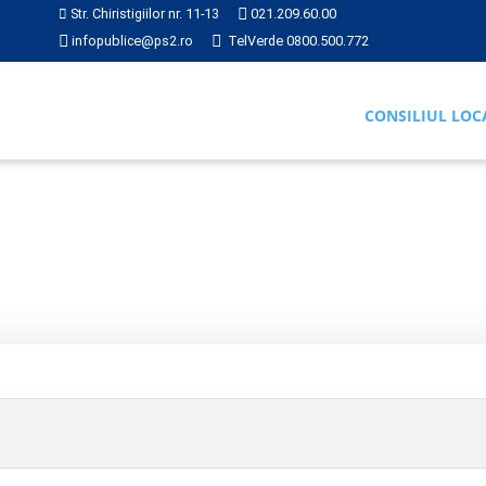
Str. Chiristigiilor nr. 11-13
021.209.60.00
infopublice@ps2.ro
TelVerde 0800.500.772
CONSILIUL LOC
RI
2020
Hotărârea nr. 177 din 2020