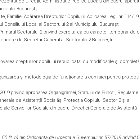
ezentat de Direcţia Administraţie Publică Locală din cadrul aparat
icipiului Bucureşti;
e, Familie, Apărarea Drepturilor Copilului, Aplicarea Legii nr. 114/19
l Consiliului Local al Sectorului 2 al Municipiului Bucureşti;
 Primarul Sectorului 2 privind exercitarea cu caracter temporar de 
nducere de Secretar General al Sectorului 2 Bucureşti.
varea drepturilor copilului republicată, cu modificările şi completă
rganizarea şi metodologia de funcționare a comisiei pentru protecț
/2019 privind aprobarea Organigramei, Statului de Funcții, Regulamen
enerale de Asistență Socialăși Protecția Copilului Sector 2 și a
ale Serviciilor Sociale din cadrul Direcției Generale de Asistență
in. (2) lit. p) din Ordonanţa de Urgenţă a Guvernului nr. 57/2019 privind 