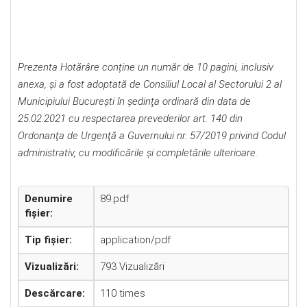
Prezenta Hotărâre conține un număr de 10 pagini, inclusiv
anexa, şi a fost adoptată de Consiliul Local al Sectorului 2 al
Municipiului Bucureşti în şedinţa ordinară din data de
25.02.2021 cu respectarea prevederilor art. 140 din
Ordonanţa de Urgenţă a Guvernului nr. 57/2019 privind Codul
administrativ, cu modificările şi completările ulterioare.
Denumire
89.pdf
fișier:
Tip fișier:
application/pdf
Vizualizări:
793 Vizualizări
Descărcare:
110 times