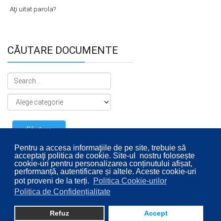
Aţi uitat parola?
CĂUTARE DOCUMENTE
Pentru a accesa informaţiile de pe site, trebuie să
acceptaţi politica de cookie. Site-ul nostru folosește
cookie-uri pentru personalizarea conținutului afișat,
performanță, autentificare și altele. Aceste cookie-uri
pot proveni de la terți.
Politica Cookie-urilor
Politica de Confidențialitate
© 2026 Consiliul Local al Sectorului 2 București. Designed By
Direcţia Transparenţă Instituţională - Compartimentul
Refuz
Accept