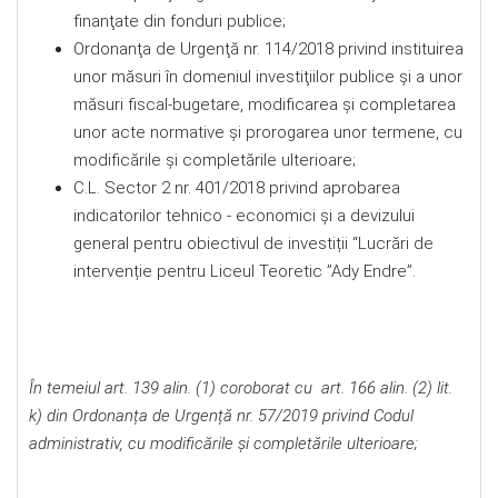
finanţate din fonduri publice;
Ordonanţa de Urgenţă nr. 114/2018 privind instituirea
unor măsuri în domeniul investiţiilor publice şi a unor
măsuri fiscal-bugetare, modificarea şi completarea
unor acte normative şi prorogarea unor termene, cu
modificările și completările ulterioare;
C.L. Sector 2 nr. 401/2018 privind aprobarea
indicatorilor tehnico - economici și a devizului
general pentru obiectivul de investiții “Lucrări de
intervenție pentru Liceul Teoretic ”Ady Endre”.
În temeiul art. 139 alin. (1) coroborat cu art. 166 alin. (2) lit.
k) din Ordonanța de Urgență nr. 57/2019 privind Codul
administrativ, cu modificările și completările ulterioare;