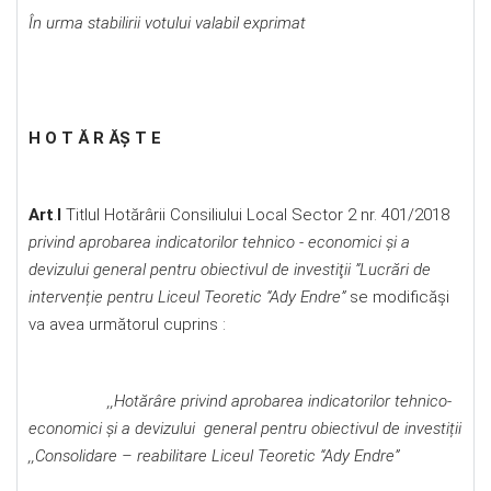
În urma stabilirii votului valabil exprimat
H O T Ă R ĂȘ T E
Art
.
I
Titlul Hotărârii Consiliului Local Sector 2 nr. 401/2018
privind aprobarea indicatorilor tehnico - economici şi a
devizului general pentru obiectivul de investiţii ”Lucrări de
intervenție pentru
Liceul Teoretic “Ady Endre”
se modificăși
va avea următorul cuprins :
,,Hotărâre privind aprobarea indicatorilor tehnico-
economici și a devizului general pentru obiectivul de investiții
,,Consolidare – reabilitare Liceul Teoretic
“Ady Endre”