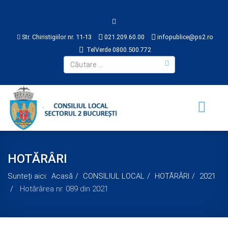
Str. Chiristigiilor nr. 11-13
021.209.60.00
infopublice@ps2.ro
TelVerde 0800.500.772
HOTĂRÂRI
Sunteți aici:
Acasă
CONSILIUL LOCAL
HOTĂRÂRI
2021
Hotărârea nr. 089 din 2021