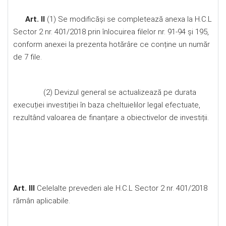
Art. II
(1) Se modificăși se completează anexa la H.C.L
Sector 2 nr. 401/2018 prin înlocuirea filelor nr. 91-94 și 195,
conform anexei la prezenta hotărâre ce conține un număr
de 7 file.
(2) Devizul general se actualizează pe durata
execuției investiției în baza cheltuielilor legal efectuate,
rezultând valoarea de finanțare a obiectivelor de investiții.
Art. III
Celelalte prevederi ale H.C.L Sector 2 nr. 401/2018
rămân aplicabile.