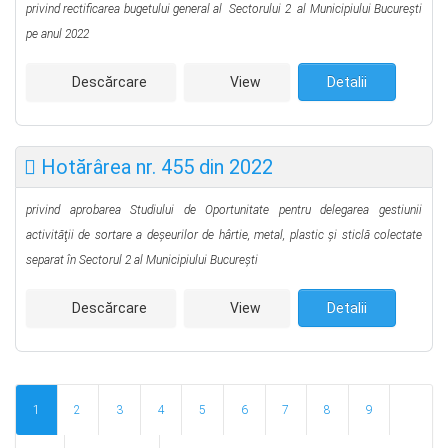
privind rectificarea bugetului general al Sectorului 2
al Municipiului Bucureşti
pe anul 2022
Descărcare
View
Detalii
Hotărârea nr. 455 din 2022
privind aprobarea Studiului de Oportunitate pentru delegarea gestiunii
activităţii de sortare a deşeurilor de hârtie, metal, plastic şi sticlă colectate
separat în Sectorul 2 al Municipiului Bucureşti
Descărcare
View
Detalii
1
2
3
4
5
6
7
8
9