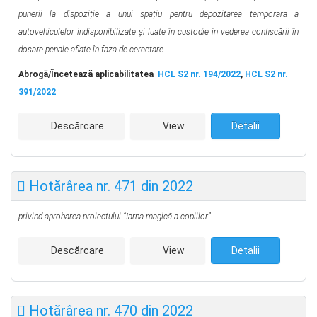
punerii la dispoziție a unui spațiu pentru depozitarea temporară a
autovehiculelor indisponibilizate și luate în custodie în vederea confiscării în
dosare penale aflate în faza de cercetare
Abrog
ă
/Încetează aplicabilitatea
HCL S2 nr. 194/2022
,
HCL S2 nr.
391/2022
Descărcare
View
Detalii
Hotărârea nr. 471 din 2022
privind aprobarea proiectului
“Iarna magică a copiilor”
Descărcare
View
Detalii
Hotărârea nr. 470 din 2022