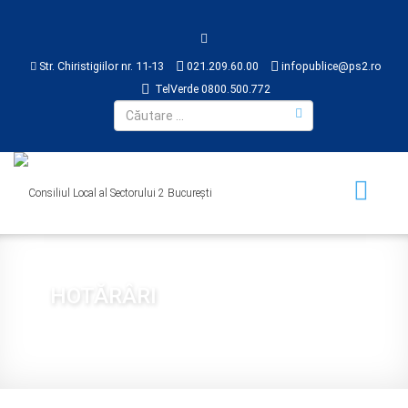
Str. Chiristigiilor nr. 11-13
021.209.60.00
infopublice@ps2.ro
TelVerde 0800.500.772
HOTĂRÂRI
Sunteți aici:
Acasă
CONSILIUL LOCAL
HOTĂRÂRI
2022