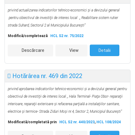
privind actualizarea indicatorilor tehnico-economici şi a devizului general
pentru obiectivul de investiţii de interes local ,, Reabilitare sistem rutier
strada Suhard, Sectorul 2 al Municipiului Bucureşti”
Modifică/completează
HCL S2 nr. 75/2022
Descărcare
View
Detalii
Hotărârea nr. 469 din 2022
privind aprobarea indicatorilor tehnico-economici şi a devizului general pentru
obiectivul de investiţii de interes local ,,
Hala Terminal- Piaţa Obor- reparaţii
interioare, reparaţii exterioare şi refacerea parţială a instalaţiilor sanitare,
electrice şi termice- Strada Ziduri Moşi nr.4, Sector 2, Municipiul Bucureşti”
Modificată/completată prin
HCL S2 nr. 440/2023
,
HCL 108/2024