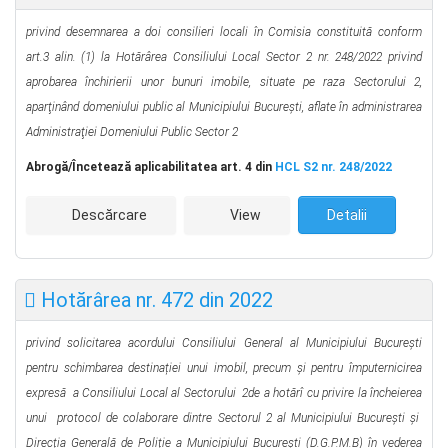
privind desemnarea a doi consilieri locali în Comisia constituită conform
art.3 alin. (1)
la Hotărârea Consiliului Local Sector 2 nr. 248/2022
privind
aprobarea închirierii unor bunuri imobile, situate pe raza Sectorului 2,
aparţinând domeniului public al Municipiului Bucureşti, aflate în administrarea
Administraţiei Domeniului Public Sector 2
Abrog
ă
/Încetează aplicabilitatea
art. 4 din
HCL S2 nr. 248/2022
Descărcare
View
Detalii
Hotărârea nr. 472 din 2022
privind solicitarea acordului Consiliului General al Municipiului București
pentru schimbarea destin
ației unui imobil, precum și pentru
împuternicirea
expresă a Consiliului Local al Sectorului 2
de a hotărî cu privire la încheierea
unui protocol de colaborare dintre Sectorul 2 al Municipiului București și
Direcția Generală de Poliție a Municipiului București (D.G.P.M.B) în vederea