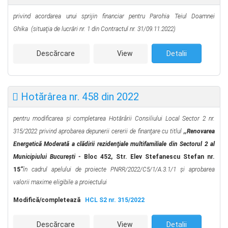
privind acordarea unui sprijin financiar pentru Parohia Teiul Doamnei
Ghika
(situaţia de lucrări nr. 1 din Contractul nr. 31/09.11.2022)
Descărcare
View
Detalii
Hotărârea nr. 458 din 2022
pentru modificarea şi completarea Hotărârii Consiliului Local Sector 2 nr.
315/2022
privind aprobarea depunerii cererii de finanţare cu titlul
,,
Renovarea
Energetică Moderată a clădirii rezidenţiale multifamiliale din Sectorul 2 al
Municipiului Bucureşti -
Bloc 452, Str. Elev Stefanescu Stefan nr.
15
”
în cadrul apelului de proiecte PNRR/2022/C5/1/A.3.1/1 şi aprobarea
valorii maxime eligibile a proiectului
Modifică/completează
HCL S2 nr. 315/2022
Descărcare
View
Detalii