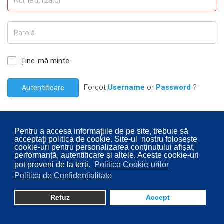
Ține-mă minte
Forgot
Username
or
Password
?
Autentificare
Pentru a accesa informaţiile de pe site, trebuie să
acceptaţi politica de cookie. Site-ul nostru folosește
cookie-uri pentru personalizarea conținutului afișat,
© 2026 Consiliul Local al Sectorului 2 București. Designed By
performanță, autentificare și altele. Aceste cookie-uri
pot proveni de la terți.
Politica Cookie-urilor
Direcţia Transparenţă Instituţională - Compartimentul
Politica de Confidențialitate
Digitalizare
Refuz
Accept