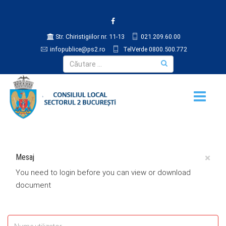
Str. Chiristigiilor nr. 11-13
021.209.60.00
infopublice@ps2.ro
TelVerde 0800.500.772
×
Mesaj
You need to login before you can view or download
document