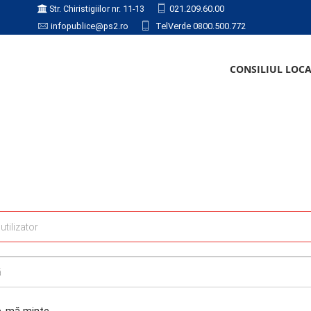
Str. Chiristigiilor nr. 11-13
021.209.60.00
infopublice@ps2.ro
TelVerde 0800.500.772
CONSILIUL LOC