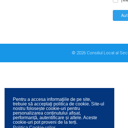
Țin
Aut
© 2026 Consiliul Local al Sec
Pentru a accesa informaţiile de pe site,
trebuie să acceptaţi politica de cookie. Site-ul
nostru folosește cookie-uri pentru
personalizarea conținutului afișat,
performanță, autentificare și altele. Aceste
cookie-uri pot proveni de la terți.
Politica Cookie-urilor