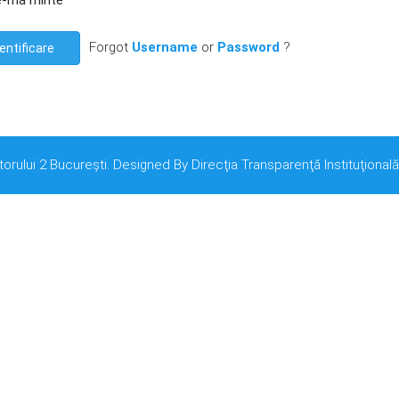
e-mă minte
Forgot
Username
or
Password
?
entificare
torului 2 București. Designed By Direcţia Transparenţă Instituţională