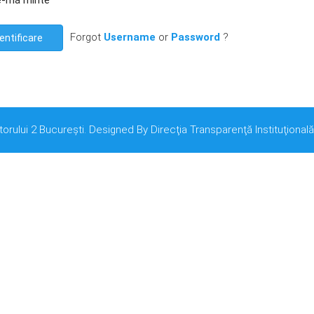
e-mă minte
Forgot
Username
or
Password
?
entificare
torului 2 București. Designed By Direcţia Transparenţă Instituţională