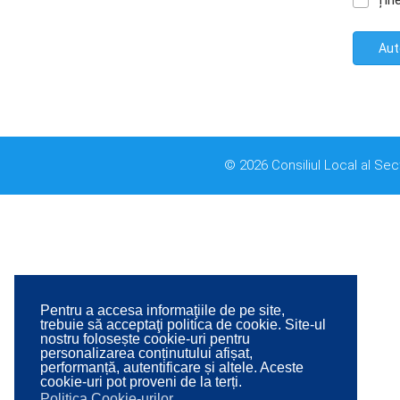
Țin
Aut
© 2026 Consiliul Local al Sec
Pentru a accesa informaţiile de pe site,
trebuie să acceptaţi politica de cookie. Site-ul
nostru folosește cookie-uri pentru
personalizarea conținutului afișat,
performanță, autentificare și altele. Aceste
cookie-uri pot proveni de la terți.
Politica Cookie-urilor