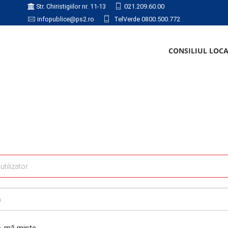
Str. Chiristigiilor nr. 11-13
021.209.60.00
infopublice@ps2.ro
TelVerde 0800.500.772
CONSILIUL LOC