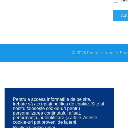
Țin
Aut
© 2026 Consiliul Local al Sec
Pentru a accesa informaţiile de pe site,
trebuie să acceptaţi politica de cookie. Site-ul
nostru folosește cookie-uri pentru
personalizarea conținutului afișat,
performanță, autentificare și altele. Aceste
cookie-uri pot proveni de la terți.
Politica Cookie-urilor