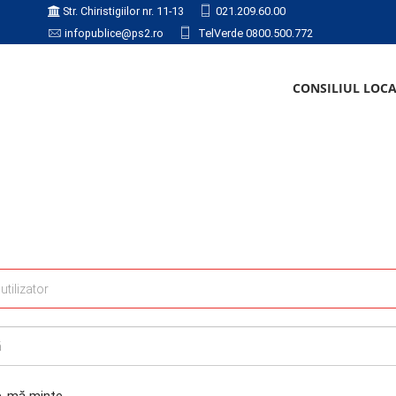
Str. Chiristigiilor nr. 11-13
021.209.60.00
infopublice@ps2.ro
TelVerde 0800.500.772
CONSILIUL LOC