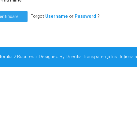
e-mă minte
Forgot
Username
or
Password
?
entificare
torului 2 București. Designed By Direcţia Transparenţă Instituţională