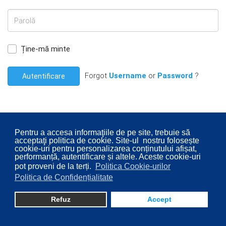
Ține-mă minte
Forgot
Username
or
Password
?
Autentificare
Pentru a accesa informaţiile de pe site, trebuie să
acceptaţi politica de cookie. Site-ul nostru folosește
© 2026 Consiliul Local al Sectorului 2 București. Designed By
cookie-uri pentru personalizarea conținutului afișat,
Direcţia Transparenţă Instituţională - Compartimentul
performanță, autentificare și altele. Aceste cookie-uri
pot proveni de la terți.
Politica Cookie-urilor
Digitalizare
Politica de Confidențialitate
Refuz
Accept