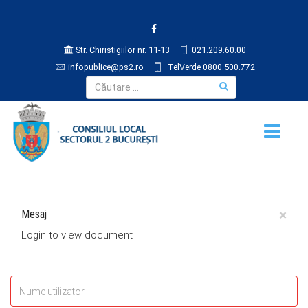
Str. Chiristigiilor nr. 11-13
021.209.60.00
infopublice@ps2.ro
TelVerde 0800.500.772
×
Mesaj
Login to view document