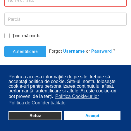
Ține-mă minte
Forgot
Username
or
Password
?
Autentificare
Pentru a accesa informaţiile de pe site, trebuie să
acceptaţi politica de cookie. Site-ul nostru folosește
cookie-uri pentru personalizarea conținutului afișat,
© 2026 Consiliul Local al Sectorului 2 București. Designed By
performanță, autentificare și altele. Aceste cookie-uri
pot proveni de la terți.
Politica Cookie-urilor
Direcţia Transparenţă Instituţională - Compartimentul
Politica de Confidențialitate
Digitalizare
Refuz
Accept