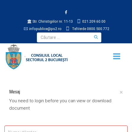
Str. Chiristigiilor nr. 11-13
021.209.60.00
infopublice@ps2.ro
TelVerde 0800.500.772
×
Mesaj
You need to login before you can view or download
document