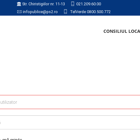
Str. Chiristigiilor nr. 11-13
021.209.60.00
infopublice@ps2.ro
TelVerde 0800.500.772
CONSILIUL LOC