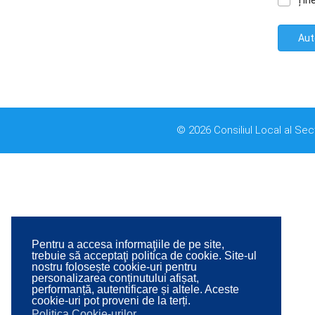
Țin
Aut
© 2026 Consiliul Local al Sec
Pentru a accesa informaţiile de pe site,
trebuie să acceptaţi politica de cookie. Site-ul
nostru folosește cookie-uri pentru
personalizarea conținutului afișat,
performanță, autentificare și altele. Aceste
cookie-uri pot proveni de la terți.
Politica Cookie-urilor