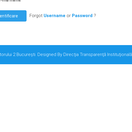
e-mă minte
Forgot
Username
or
Password
?
entificare
torului 2 București. Designed By Direcţia Transparenţă Instituţională