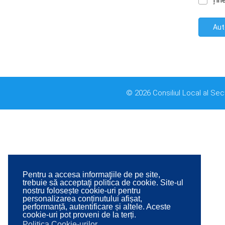
Țin
Aut
© 2026 Consiliul Local al Sec
Pentru a accesa informaţiile de pe site,
trebuie să acceptaţi politica de cookie. Site-ul
nostru folosește cookie-uri pentru
personalizarea conținutului afișat,
performanță, autentificare și altele. Aceste
cookie-uri pot proveni de la terți.
Politica Cookie-urilor