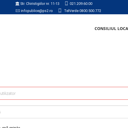
Str. Chiristigiilor nr. 11-13
021.209.60.00
infopublice@ps2.ro
TelVerde 0800.500.772
CONSILIUL LOC