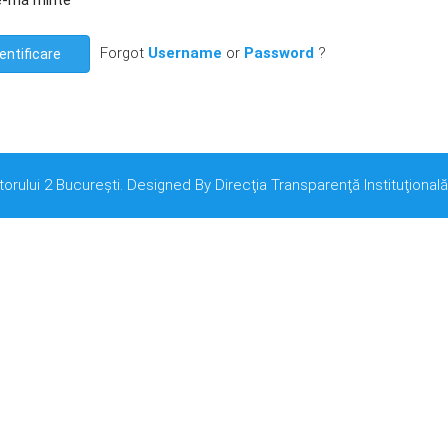
e-mă minte
Forgot
Username
or
Password
?
entificare
torului 2 București. Designed By Direcţia Transparenţă Instituţională