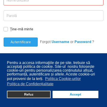
Ține-mă minte
Forgot
Username
or
Password
?
Autentificare
Pentru a accesa informaţiile de pe site, trebuie să
acceptaţi politica de cookie. Site-ul nostru folosește
cookie-uri pentru personalizarea conținutului afișat,
© 2026 Consiliul Local al Sectorului 2 București. Designed By
performanță, autentificare și altele. Aceste cookie-uri
pot proveni de la terți.
Politica Cookie-urilor
Direcţia Transparenţă Instituţională - Compartimentul
Politica de Confidențialitate
Digitalizare
Refuz
Accept