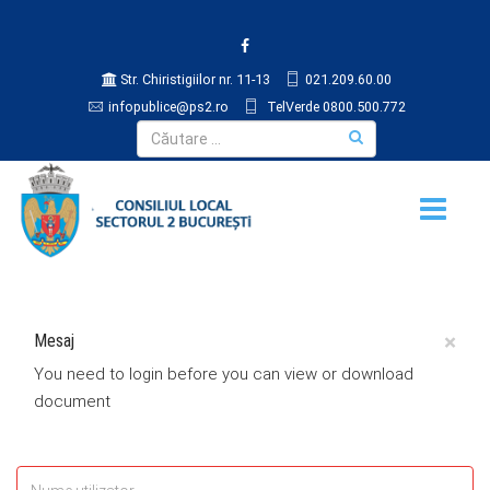
Str. Chiristigiilor nr. 11-13
021.209.60.00
infopublice@ps2.ro
TelVerde 0800.500.772
×
Mesaj
You need to login before you can view or download
document