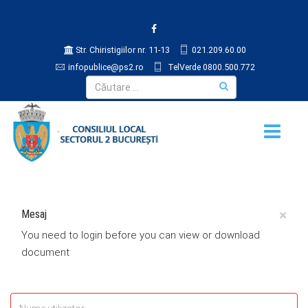
Str. Chiristigiilor nr. 11-13
021.209.60.00
infopublice@ps2.ro
TelVerde 0800.500.772
×
Mesaj
You need to login before you can view or download
document