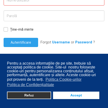
Ține-mă minte
Forgot
Username
or
Password
?
Autentificare
Pentru a accesa informaţiile de pe site, trebuie să
acceptaţi politica de cookie. Site-ul nostru folosește
cookie-uri pentru personalizarea conținutului afișat,
© 2026 Consiliul Local al Sectorului 2 București. Designed By
performanță, autentificare și altele. Aceste cookie-uri
pot proveni de la terți.
Politica Cookie-urilor
Direcţia Transparenţă Instituţională - Compartimentul
Politica de Confidențialitate
Digitalizare
Refuz
Accept