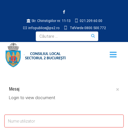
Str. Chiristigiilor nr. 11-13
021.209.60.00
infopublice@ps2.ro
TelVerde 0800.500.772
×
Mesaj
Login to view document