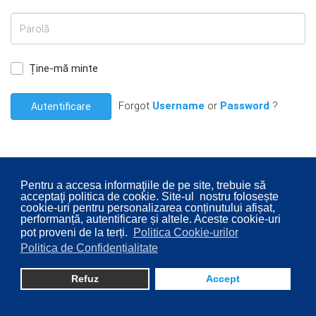
Ține-mă minte
Forgot
Username
or
Password
?
Autentificare
Pentru a accesa informaţiile de pe site, trebuie să
acceptaţi politica de cookie. Site-ul nostru folosește
© 2026 Consiliul Local al Sectorului 2 București. Designed By
cookie-uri pentru personalizarea conținutului afișat,
Direcţia Transparenţă Instituţională - Compartimentul
performanță, autentificare și altele. Aceste cookie-uri
pot proveni de la terți.
Politica Cookie-urilor
Digitalizare
Politica de Confidențialitate
Refuz
Accept