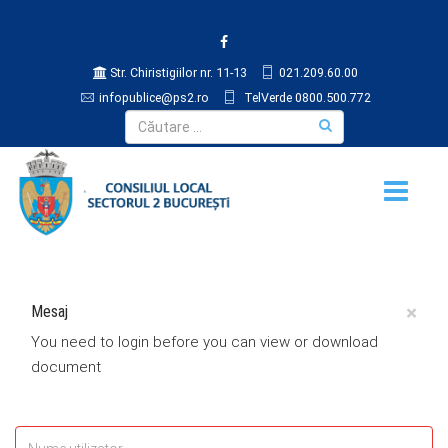
Str. Chiristigiilor nr. 11-13
021.209.60.00
infopublice@ps2.ro
TelVerde 0800.500.772
×
Mesaj
You need to login before you can view or download
document