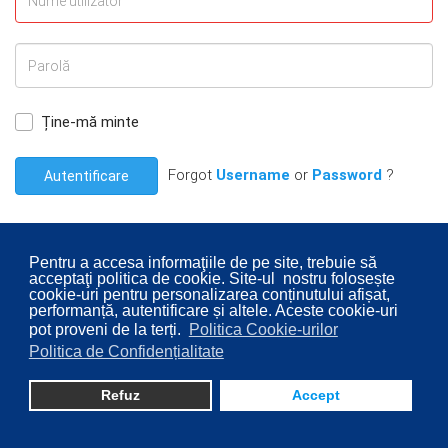
Ține-mă minte
Forgot
Username
or
Password
?
Autentificare
Pentru a accesa informaţiile de pe site, trebuie să
acceptaţi politica de cookie. Site-ul nostru folosește
cookie-uri pentru personalizarea conținutului afișat,
© 2026 Consiliul Local al Sectorului 2 București. Designed By
performanță, autentificare și altele. Aceste cookie-uri
pot proveni de la terți.
Politica Cookie-urilor
Direcţia Transparenţă Instituţională - Compartimentul
Politica de Confidențialitate
Digitalizare
Refuz
Accept