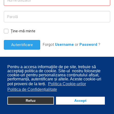
Ține-mă minte
Forgot
Username
or
Password
?
Autentificare
Pentru a accesa informaţiile de pe site, trebuie să
acceptaţi politica de cookie. Site-ul nostru folosește
cookie-uri pentru personalizarea conținutului afișat,
© 2026 Consiliul Local al Sectorului 2 București. Designed By
performanță, autentificare și altele. Aceste cookie-uri
pot proveni de la terți.
Politica Cookie-urilor
Direcţia Transparenţă Instituţională - Compartimentul
Politica de Confidențialitate
Digitalizare
Refuz
Accept