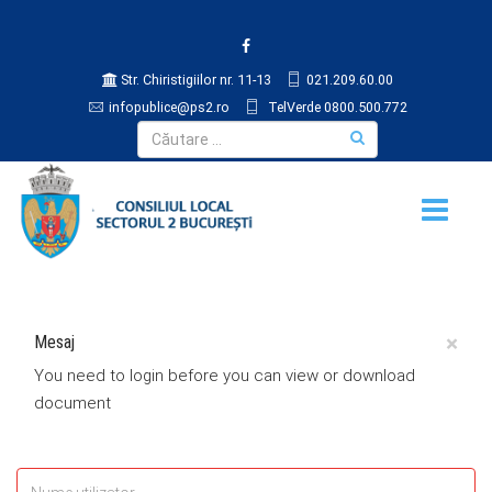
Str. Chiristigiilor nr. 11-13
021.209.60.00
infopublice@ps2.ro
TelVerde 0800.500.772
×
Mesaj
You need to login before you can view or download
document