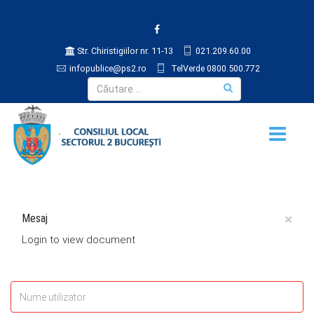
Str. Chiristigiilor nr. 11-13
021.209.60.00
infopublice@ps2.ro
TelVerde 0800.500.772
×
Mesaj
Login to view document