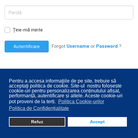
Ține-mă minte
Forgot
Username
or
Password
?
Autentificare
Pentru a accesa informaţiile de pe site, trebuie să
acceptaţi politica de cookie. Site-ul nostru folosește
© 2026 Consiliul Local al Sectorului 2 București. Designed By
cookie-uri pentru personalizarea conținutului afișat,
Direcţia Transparenţă Instituţională - Compartimentul
performanță, autentificare și altele. Aceste cookie-uri
pot proveni de la terți.
Politica Cookie-urilor
Digitalizare
Politica de Confidențialitate
Refuz
Accept