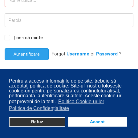
Ține-mă minte
Forgot
Username
or
Password
?
Autentificare
Pentru a accesa informaţiile de pe site, trebuie să
acceptaţi politica de cookie. Site-ul nostru folosește
cookie-uri pentru personalizarea conținutului afișat,
© 2026 Consiliul Local al Sectorului 2 București. Designed By
performanță, autentificare și altele. Aceste cookie-uri
pot proveni de la terți.
Politica Cookie-urilor
Direcţia Transparenţă Instituţională - Compartimentul
Politica de Confidențialitate
Digitalizare
Refuz
Accept