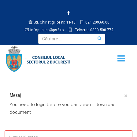
Str. Chiristigiilor nr. 11-13
021.209.60.00
infopublice@ps2.ro
TelVerde 0800.500.772
×
Mesaj
You need to login before you can view or download
document