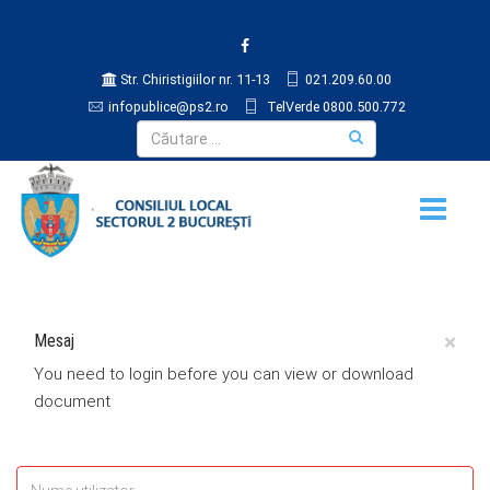
Str. Chiristigiilor nr. 11-13
021.209.60.00
infopublice@ps2.ro
TelVerde 0800.500.772
×
Mesaj
You need to login before you can view or download
document