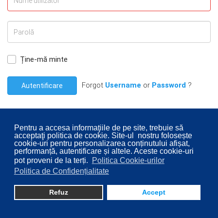
Ține-mă minte
Forgot
Username
or
Password
?
Autentificare
Pentru a accesa informaţiile de pe site, trebuie să
acceptaţi politica de cookie. Site-ul nostru folosește
cookie-uri pentru personalizarea conținutului afișat,
© 2026 Consiliul Local al Sectorului 2 București. Designed By
performanță, autentificare și altele. Aceste cookie-uri
pot proveni de la terți.
Politica Cookie-urilor
Direcţia Transparenţă Instituţională - Compartimentul
Politica de Confidențialitate
Digitalizare
Refuz
Accept