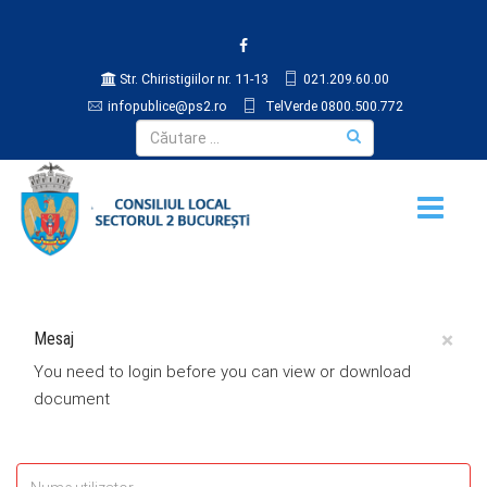
Str. Chiristigiilor nr. 11-13
021.209.60.00
infopublice@ps2.ro
TelVerde 0800.500.772
×
Mesaj
You need to login before you can view or download
document