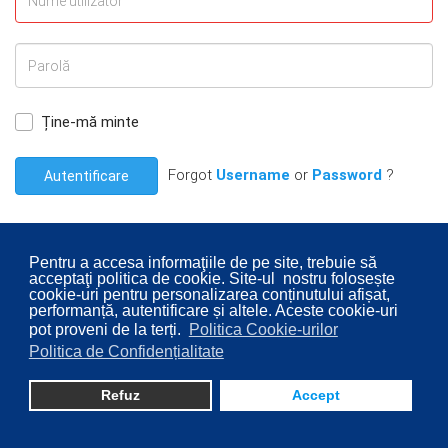
Ține-mă minte
Forgot
Username
or
Password
?
Autentificare
Pentru a accesa informaţiile de pe site, trebuie să
acceptaţi politica de cookie. Site-ul nostru folosește
cookie-uri pentru personalizarea conținutului afișat,
© 2026 Consiliul Local al Sectorului 2 București. Designed By
performanță, autentificare și altele. Aceste cookie-uri
pot proveni de la terți.
Politica Cookie-urilor
Direcţia Transparenţă Instituţională - Compartimentul
Politica de Confidențialitate
Digitalizare
Refuz
Accept