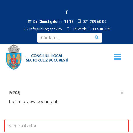
Str. Chiristigiilor nr. 11-13
021.209.60.00
infopublice@ps2.ro
TelVerde 0800.500.772
×
Mesaj
Login to view document