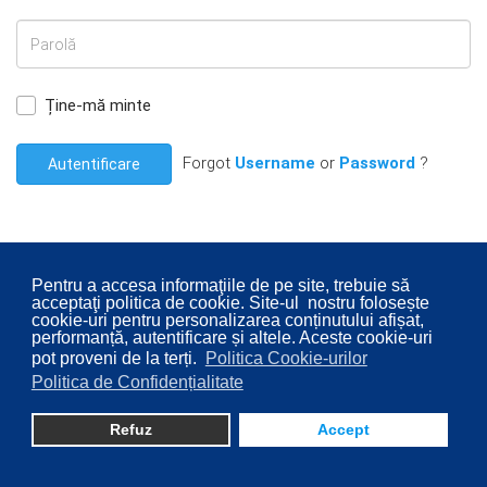
Ține-mă minte
Forgot
Username
or
Password
?
Autentificare
Pentru a accesa informaţiile de pe site, trebuie să
acceptaţi politica de cookie. Site-ul nostru folosește
© 2026 Consiliul Local al Sectorului 2 București. Designed By
cookie-uri pentru personalizarea conținutului afișat,
Direcţia Transparenţă Instituţională - Compartimentul
performanță, autentificare și altele. Aceste cookie-uri
pot proveni de la terți.
Politica Cookie-urilor
Digitalizare
Politica de Confidențialitate
Refuz
Accept