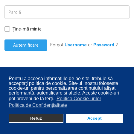
Ține-mă minte
Forgot
Username
or
Password
?
Autentificare
Pentru a accesa informaţiile de pe site, trebuie să
acceptaţi politica de cookie. Site-ul nostru folosește
© 2026 Consiliul Local al Sectorului 2 București. Designed By
cookie-uri pentru personalizarea conținutului afișat,
Direcţia Transparenţă Instituţională - Compartimentul
performanță, autentificare și altele. Aceste cookie-uri
pot proveni de la terți.
Politica Cookie-urilor
Digitalizare
Politica de Confidențialitate
Refuz
Accept