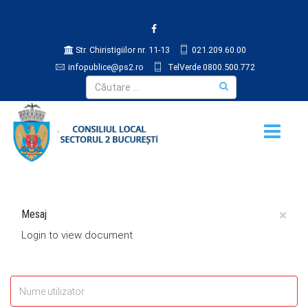
Str. Chiristigiilor nr. 11-13
021.209.60.00
infopublice@ps2.ro
TelVerde 0800.500.772
×
Mesaj
Login to view document