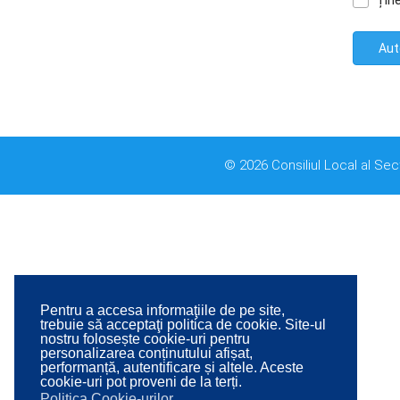
Țin
Aut
© 2026 Consiliul Local al Sec
Pentru a accesa informaţiile de pe site,
trebuie să acceptaţi politica de cookie. Site-ul
nostru folosește cookie-uri pentru
personalizarea conținutului afișat,
performanță, autentificare și altele. Aceste
cookie-uri pot proveni de la terți.
Politica Cookie-urilor