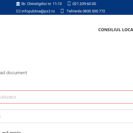
Str. Chiristigiilor nr. 11-13
021.209.60.00
infopublice@ps2.ro
TelVerde 0800.500.772
CONSILIUL LOC
load document