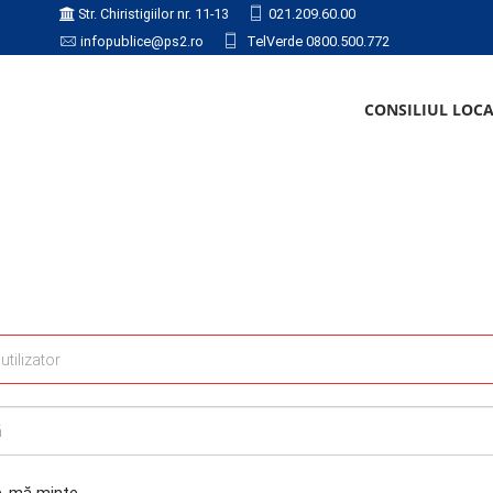
Str. Chiristigiilor nr. 11-13
021.209.60.00
infopublice@ps2.ro
TelVerde 0800.500.772
CONSILIUL LOC