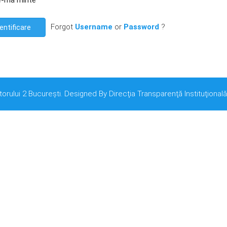
e-mă minte
Forgot
Username
or
Password
?
entificare
torului 2 București. Designed By Direcţia Transparenţă Instituţională