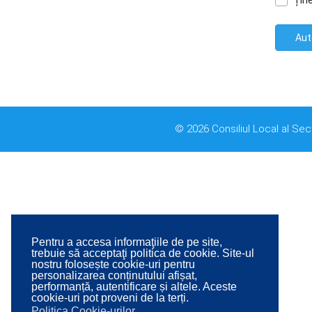
Țin
Aut
© 2026 Consiliul Local al Sec
Pentru a accesa informaţiile de pe site,
trebuie să acceptaţi politica de cookie. Site-ul
nostru folosește cookie-uri pentru
personalizarea conținutului afișat,
performanță, autentificare și altele. Aceste
cookie-uri pot proveni de la terți.
Politica Cookie-urilor