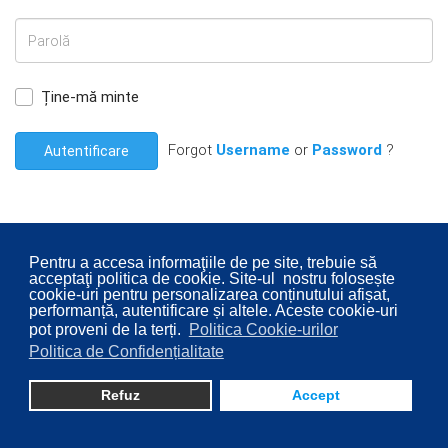
Ține-mă minte
Forgot
Username
or
Password
?
Autentificare
Pentru a accesa informaţiile de pe site, trebuie să
acceptaţi politica de cookie. Site-ul nostru folosește
© 2026 Consiliul Local al Sectorului 2 București. Designed By
cookie-uri pentru personalizarea conținutului afișat,
Direcţia Transparenţă Instituţională - Compartimentul
performanță, autentificare și altele. Aceste cookie-uri
pot proveni de la terți.
Politica Cookie-urilor
Digitalizare
Politica de Confidențialitate
Refuz
Accept