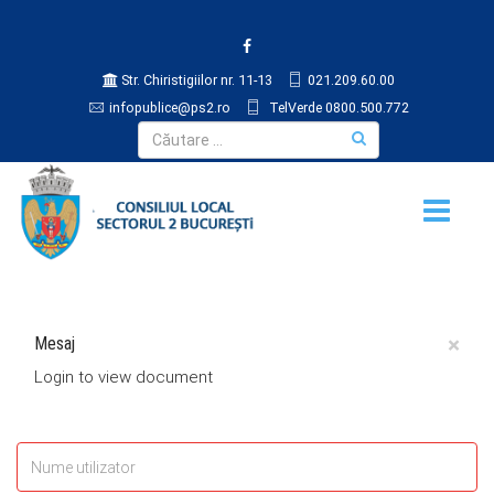
Str. Chiristigiilor nr. 11-13
021.209.60.00
infopublice@ps2.ro
TelVerde 0800.500.772
×
Mesaj
Login to view document