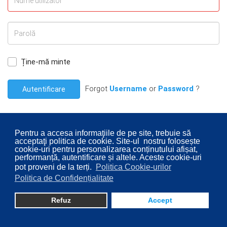
Ține-mă minte
Forgot
Username
or
Password
?
Autentificare
Pentru a accesa informaţiile de pe site, trebuie să
acceptaţi politica de cookie. Site-ul nostru folosește
cookie-uri pentru personalizarea conținutului afișat,
© 2026 Consiliul Local al Sectorului 2 București. Designed By
performanță, autentificare și altele. Aceste cookie-uri
pot proveni de la terți.
Politica Cookie-urilor
Direcţia Transparenţă Instituţională - Compartimentul
Politica de Confidențialitate
Digitalizare
Refuz
Accept