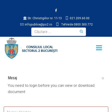
Str. Chiristigiilor nr. 11-13
021.209.60.00
infopublice@ps2.ro
TelVerde 0800.500.772
×
Mesaj
You need to login before you can view or download
document