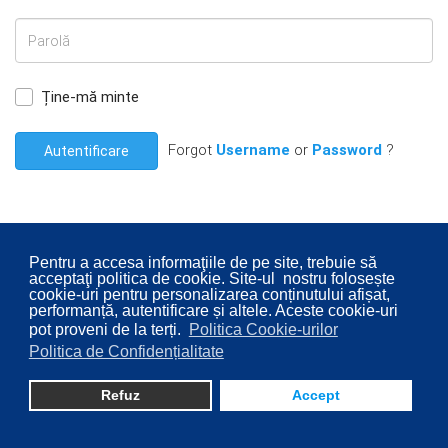
Ține-mă minte
Forgot
Username
or
Password
?
Autentificare
Pentru a accesa informaţiile de pe site, trebuie să
acceptaţi politica de cookie. Site-ul nostru folosește
© 2026 Consiliul Local al Sectorului 2 București. Designed By
cookie-uri pentru personalizarea conținutului afișat,
Direcţia Transparenţă Instituţională - Compartimentul
performanță, autentificare și altele. Aceste cookie-uri
pot proveni de la terți.
Politica Cookie-urilor
Digitalizare
Politica de Confidențialitate
Refuz
Accept