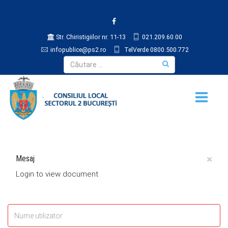
Str. Chiristigiilor nr. 11-13
021.209.60.00
infopublice@ps2.ro
TelVerde 0800.500.772
×
Mesaj
Login to view document