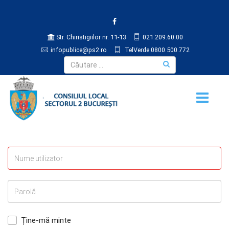
Str. Chiristigiilor nr. 11-13
021.209.60.00
infopublice@ps2.ro
TelVerde 0800.500.772
Ține-mă minte