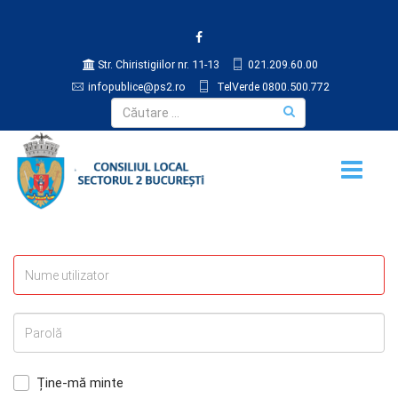
Str. Chiristigiilor nr. 11-13
021.209.60.00
infopublice@ps2.ro
TelVerde 0800.500.772
Ține-mă minte