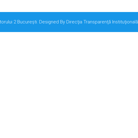
torului 2 București. Designed By Direcţia Transparenţă Instituţională