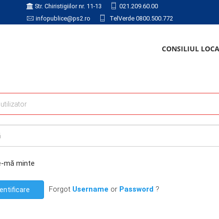
Str. Chiristigiilor nr. 11-13
021.209.60.00
infopublice@ps2.ro
TelVerde 0800.500.772
CONSILIUL LOC
e-mă minte
Forgot
Username
or
Password
?
entificare