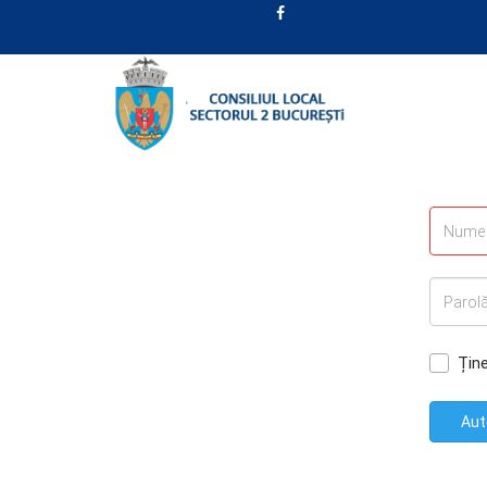
Țin
Aut