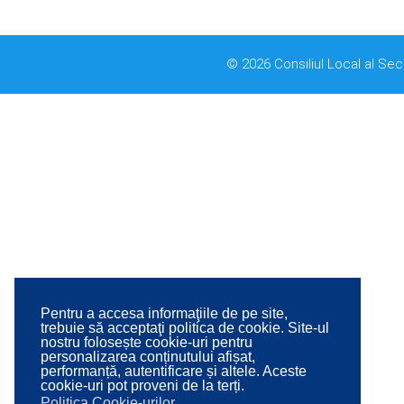
© 2026 Consiliul Local al Sec
Pentru a accesa informaţiile de pe site,
trebuie să acceptaţi politica de cookie. Site-ul
nostru folosește cookie-uri pentru
personalizarea conținutului afișat,
performanță, autentificare și altele. Aceste
cookie-uri pot proveni de la terți.
Politica Cookie-urilor