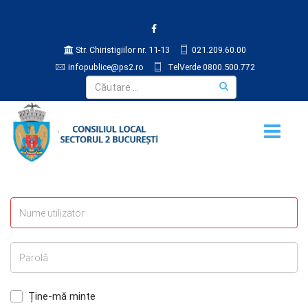
Str. Chiristigiilor nr. 11-13
021.209.60.00
infopublice@ps2.ro
TelVerde 0800.500.772
Ține-mă minte